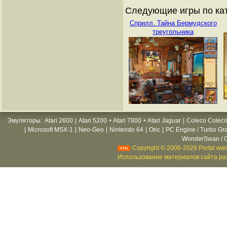
Следующие игры по кат
Сприлл. Тайна Бермудского
треугольника
Эмуляторы
:
Atari 2600
|
Atari 5200 + Atari 7800 + Atari Jaguar
|
Coleco Coleco
|
Microsoft MSX-1
|
Neo-Geo
|
Nintendo 64
|
Oric
|
PC Engine / Turbo Gr
WonderSwan / C
Copyright © 2006-2026 Portal www
Использование материалов сайта раз