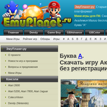
ЭмуПланет.ру:
Старые 
платформах!
Мини игры для ПК
:
Ска
Академия Магии
беспла
буква "А"
Главная
Dendy
Game Boy
GBAdvance
GBColor
Мини Игры
Рейтинг игр
Обзоры
Игры:
#
А
Б
В
Г
Д
Е
Ж
З
И
ЭмуПланет.ру
Буква
А
.
О проекте
Скачать игру А
Новости игр и программ
без регистраци
Вопросы и предложения
Мини Игры
Консоли
Atari 2600
Atari 5200, Atari 7800, Atari Jaguar
ColecoVision
Dendy (Nintendo)