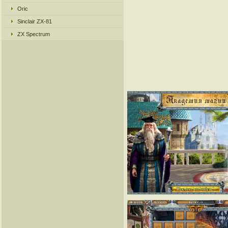
Oric
Sinclair ZX-81
ZX Spectrum