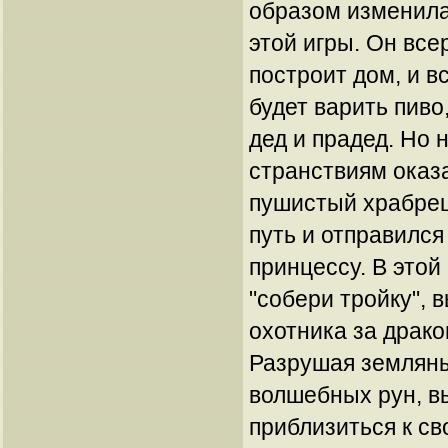
образом изменила
этой игры. Он все
построит дом, и в
будет варить пиво,
дед и прадед. Но н
странствиям оказ
пушистый храбрец
путь и отправилс
принцессу. В этой
"собери тройку", 
охотника за драко
Разрушая землян
волшебных рун, в
приблизиться к с