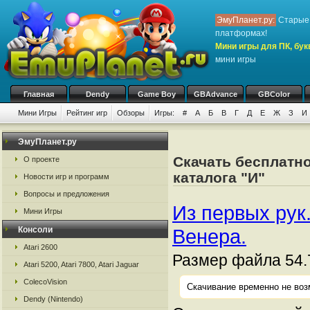
ЭмуПланет.ру:
Старые 
платформах!
Мини игры для ПК, бук
мини игры
Главная
Dendy
Game Boy
GBAdvance
GBColor
Мини Игры
Рейтинг игр
Обзоры
Игры:
#
А
Б
В
Г
Д
Е
Ж
З
И
ЭмуПланет.ру
Скачать бесплатно
О проекте
каталога "И"
Новости игр и программ
Вопросы и предложения
Из первых рук
Мини Игры
Консоли
Венера.
Atari 2600
Размер файла 54.
Atari 5200, Atari 7800, Atari Jaguar
ColecoVision
Скачивание временно не воз
Dendy (Nintendo)