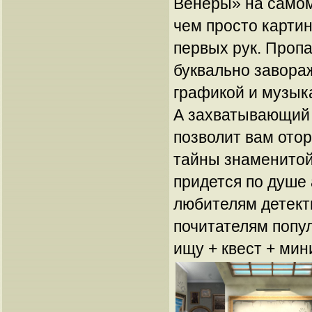
Венеры» на самом
чем просто карти
первых рук. Проп
буквально завора
графикой и музы
А захватывающий 
позволит вам отор
тайны знаменитой
придется по душе
любителям детекти
почитателям попу
ищу + квест + мин