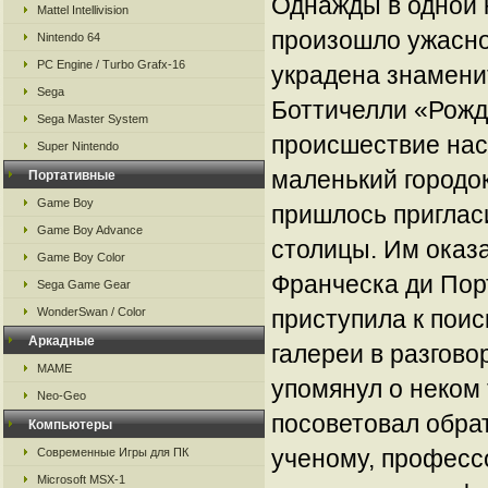
Однажды в одной 
Mattel Intellivision
произошло ужасно
Nintendo 64
PC Engine / Turbo Grafx-16
украдена знамени
Sega
Боттичелли «Рожд
Sega Master System
происшествие нас
Super Nintendo
маленький городок
Портативные
Game Boy
пришлось приглас
Game Boy Advance
столицы. Им оказ
Game Boy Color
Франческа ди Пор
Sega Game Gear
WonderSwan / Color
приступила к поис
Аркадные
галереи в разгово
MAME
упомянул о неком
Neo-Geo
посоветовал обра
Компьютеры
ученому, професс
Современные Игры для ПК
Microsoft MSX-1