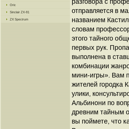
разговора с проф
Oric
отправляется в ма
Sinclair ZX-81
названием Кастиль
ZX Spectrum
словам профессор
этого тайного об
первых рук. Проп
выполнена в став
комбинации жанров
мини-игры». Вам 
жителей городка К
улики, консульти
Альбинони по воп
древним тайным 
вы поймете, что 