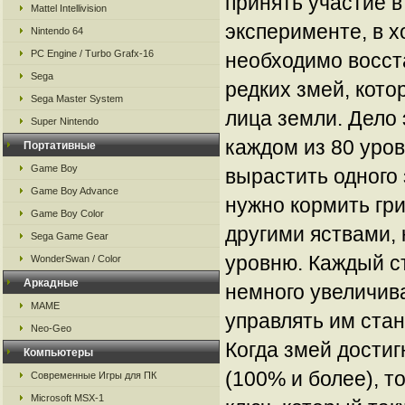
принять участие 
Mattel Intellivision
эксперименте, в х
Nintendo 64
PC Engine / Turbo Grafx-16
необходимо восст
Sega
редких змей, кото
Sega Master System
лица земли. Дело 
Super Nintendo
каждом из 80 уро
Портативные
Game Boy
вырастить одного 
Game Boy Advance
нужно кормить гр
Game Boy Color
другими яствами,
Sega Game Gear
уровню. Каждый с
WonderSwan / Color
Аркадные
немного увеличива
MAME
управлять им стан
Neo-Geo
Когда змей дости
Компьютеры
(100% и более), т
Современные Игры для ПК
Microsoft MSX-1