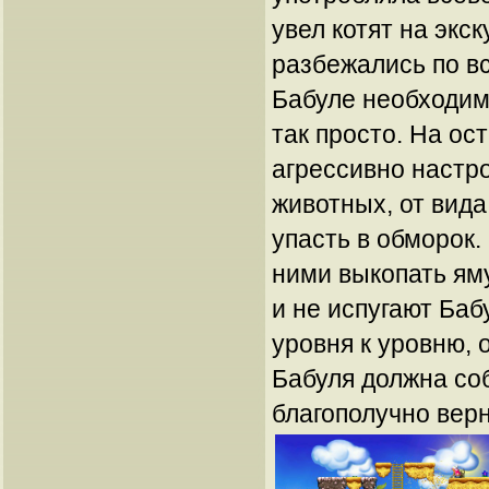
увел котят на экс
разбежались по в
Бабуле необходимо
так просто. На ос
агрессивно настр
животных, от вид
упасть в обморок.
ними выкопать яму
и не испугают Баб
уровня к уровню, о
Бабуля должна соб
благополучно вер