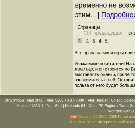
временно не возм
этим... |
Подробнее
Страницы:
← Ctrl предыдущая
сл
1
-
2
-
3
-
4
-
5
Все права на мини игры при
Уважаемые посетители! На 
мини игр
, и он строится по
выставлять оценки, после то
ознакомитесь с ней. Оставить
польза от него будет больша
Эмуляторы
:
Atari 2600
|
Atari 5200 + Atari 7800 + Atari Jaguar
|
Coleco Coleco
|
Microsoft MSX-1
|
Neo-Geo
|
Nintendo 64
|
Oric
|
PC Engine / Turbo Gr
WonderSwan / C
Copyright © 2006-2026 Portal www
Использование материалов сайта раз