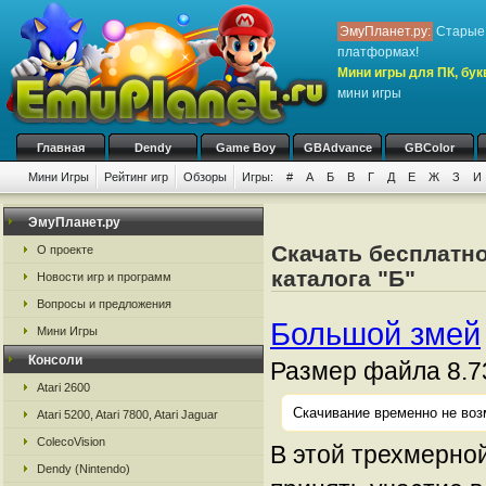
ЭмуПланет.ру:
Старые 
платформах!
Мини игры для ПК, бук
мини игры
Главная
Dendy
Game Boy
GBAdvance
GBColor
Мини Игры
Рейтинг игр
Обзоры
Игры:
#
А
Б
В
Г
Д
Е
Ж
З
И
ЭмуПланет.ру
Скачать бесплатно
О проекте
каталога "Б"
Новости игр и программ
Вопросы и предложения
Большой змей
Мини Игры
Консоли
Размер файла 8.7
Atari 2600
Скачивание временно не воз
Atari 5200, Atari 7800, Atari Jaguar
ColecoVision
В этой трехмерно
Dendy (Nintendo)