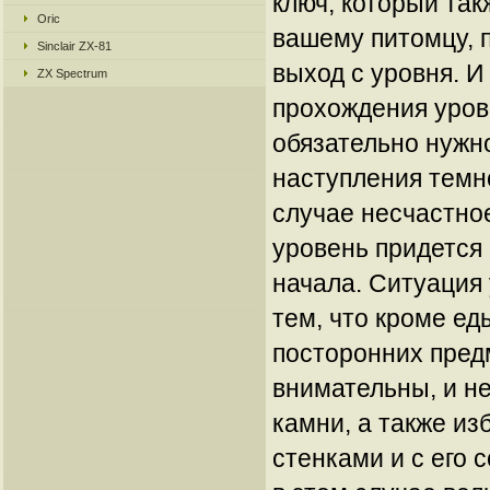
ключ, который так
Oric
вашему питомцу, п
Sinclair ZX-81
выход с уровня. И
ZX Spectrum
прохождения уров
обязательно нужн
наступления темн
случае несчастное
уровень придется
начала. Ситуация 
тем, что кроме ед
посторонних пред
внимательны, и н
камни, а также из
стенками и с его