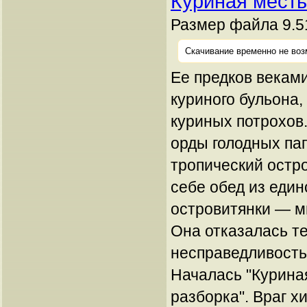
Куриная месть
Размер файла 9.5
Скачивание временно не воз
Ее предков векам
куриного бульона
куриных потрохов.
орды голодных па
тропический остро
себе обед из еди
островитянки — м
Она отказалась т
несправедливость 
Началась "Курина
разборка". Враг х