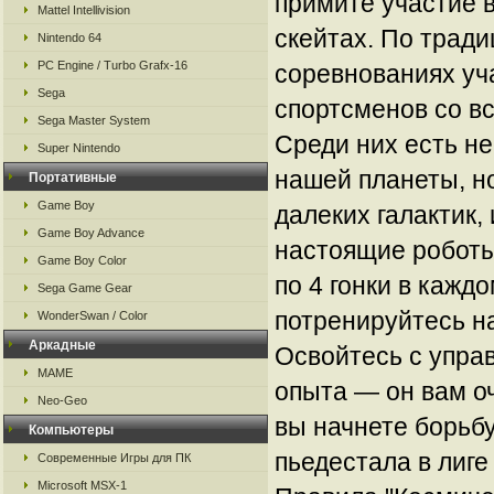
примите участие в
Mattel Intellivision
скейтах. По тради
Nintendo 64
PC Engine / Turbo Grafx-16
соревнованиях уч
Sega
спортсменов со вс
Sega Master System
Среди них есть не
Super Nintendo
нашей планеты, н
Портативные
Game Boy
далеких галактик,
Game Boy Advance
настоящие роботы!
Game Boy Color
по 4 гонки в кажд
Sega Game Gear
потренируйтесь н
WonderSwan / Color
Аркадные
Освойтесь с упра
MAME
опыта — он вам оч
Neo-Geo
вы начнете борьб
Компьютеры
пьедестала в лиг
Современные Игры для ПК
Microsoft MSX-1