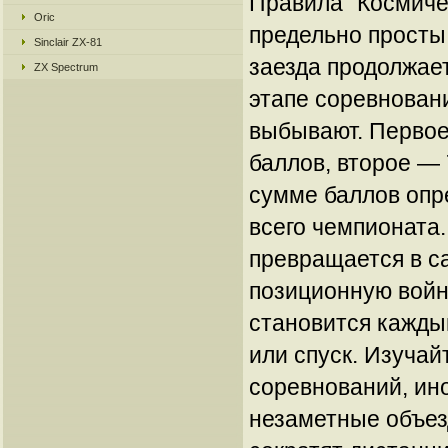
Правила "Космиче
Oric
предельно просты
Sinclair ZX-81
заезда продолжае
ZX Spectrum
этапе соревнован
выбывают. Первое
баллов, второе — 
сумме баллов опр
всего чемпионата.
превращается в 
позиционную войн
становится каждый
или спуск. Изучай
соревнований, ин
незаметные объез