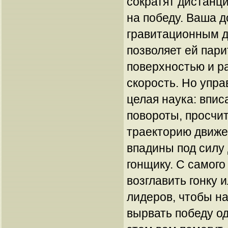
сократят дистанц
на победу. Ваша 
гравитационным д
позволяет ей пар
поверхностью и р
скорость. Но упр
целая наука: впис
повороты, просчи
траекторию движен
впадины под силу
гонщику. С самого
возглавить гонку 
лидеров, чтобы н
вырвать победу о