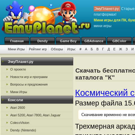
ЭмуПланет.ру:
Старые 
платформах!
Мини игры для ПК, букв
мини игры
Главная
Dendy
Game Boy
GBAdvance
GBColor
Мини Игры
Рейтинг игр
Обзоры
Игры:
#
А
Б
В
Г
Д
Е
Ж
З
И
ЭмуПланет.ру
Скачать бесплатно
О проекте
каталога "К"
Новости игр и программ
Вопросы и предложения
Космический с
Мини Игры
Консоли
Размер файла 15.
Atari 2600
Скачивание временно не воз
Atari 5200, Atari 7800, Atari Jaguar
ColecoVision
Трехмерная аркада
Dendy (Nintendo)