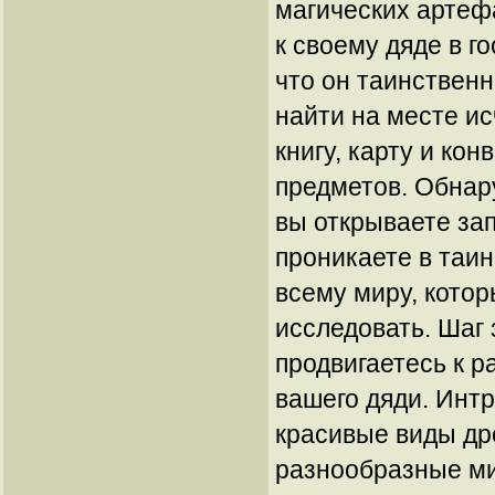
магических артеф
к своему дяде в г
что он таинственн
найти на месте ис
книгу, карту и кон
предметов. Обнар
вы открываете за
проникаете в таи
всему миру, кото
исследовать. Шаг 
продвигаетесь к р
вашего дяди. Инт
красивые виды др
разнообразные ми