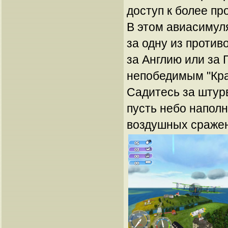
доступ к более п
В этом авиасимул
за одну из проти
за Англию или за 
непобедимым "Кр
Садитесь за штур
пусть небо наполн
воздушных сраже