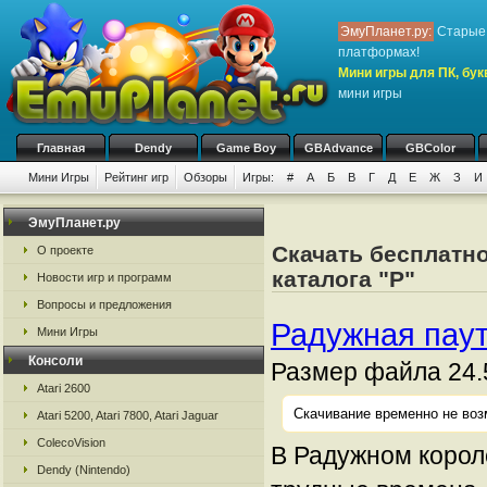
ЭмуПланет.ру:
Старые 
платформах!
Мини игры для ПК, бук
мини игры
Главная
Dendy
Game Boy
GBAdvance
GBColor
Мини Игры
Рейтинг игр
Обзоры
Игры:
#
А
Б
В
Г
Д
Е
Ж
З
И
ЭмуПланет.ру
Скачать бесплатно
О проекте
каталога "Р"
Новости игр и программ
Вопросы и предложения
Радужная паут
Мини Игры
Консоли
Размер файла 24.
Atari 2600
Скачивание временно не воз
Atari 5200, Atari 7800, Atari Jaguar
ColecoVision
В Радужном корол
Dendy (Nintendo)