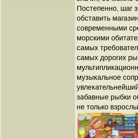
Постепенно, шаг 
обставить магази
современными сре
морскими обитате
самых требовател
самых дорогих ры
мультипликационн
музыкальное соп
увлекательнейший
забавные рыбки о
не только взрослы