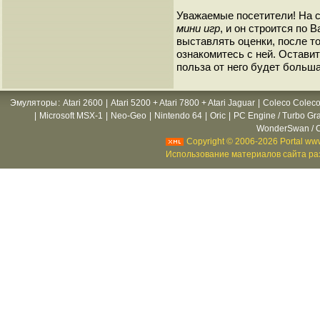
Уважаемые посетители! На 
мини игр
, и он строится по
выставлять оценки, после то
ознакомитесь с ней. Оставить
польза от него будет больша
Эмуляторы
:
Atari 2600
|
Atari 5200 + Atari 7800 + Atari Jaguar
|
Coleco Coleco
|
Microsoft MSX-1
|
Neo-Geo
|
Nintendo 64
|
Oric
|
PC Engine / Turbo Gr
WonderSwan / C
Copyright © 2006-2026 Portal www
Использование материалов сайта раз