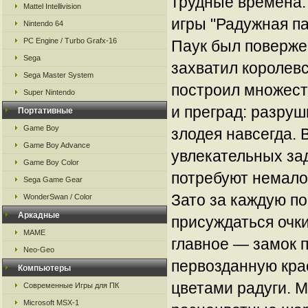
трудные времена.
Mattel Intellivision
игры "Радужная п
Nintendo 64
PC Engine / Turbo Grafx-16
Паук был повержен
Sega
захватил королевс
Sega Master System
построил множест
Super Nintendo
и преград: разруш
Портативные
Game Boy
злодея навсегда. 
Game Boy Advance
увлекательных зад
Game Boy Color
потребуют немало
Sega Game Gear
Зато за каждую по
WonderSwan / Color
Аркадные
присуждаться очки
MAME
главное — замок 
Neo-Geo
первозданную кра
Компьютеры
цветами радуги. 
Современные Игры для ПК
Microsoft MSX-1