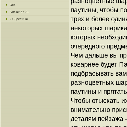
разноцветные шар
Oric
паутины, чтобы по
Sinclair ZX-81
трех и более один
ZX Spectrum
некоторых шарика
которых необходи
очередного предм
Чем дальше вы пр
коварнее будет Па
подбрасывать вам
разноцветных шар
паутины и прятат
Чтобы отыскать и
внимательно прис
деталям пейзажа 