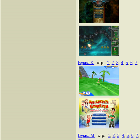
Буква К
, стр.:
1
,
2
,
3
,
4
,
5
,
6
,
7
,
Буква М
, стр.:
1
,
2
,
3
,
4
,
5
,
6
,
7