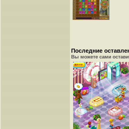
Последние оставл
Вы можете сами остави