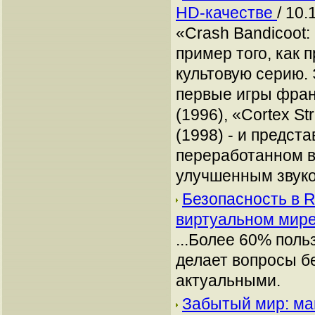
HD-качестве
/ 10.
«Crash Bandicoot: 
пример того, как 
культовую серию. 
первые игры фран
(1996), «Cortex St
(1998) - и предст
переработанном в
улучшенным звуко
Безопасность в R
виртуальном мир
...Более 60% поль
делает вопросы б
актуальными.
Забытый мир: ма