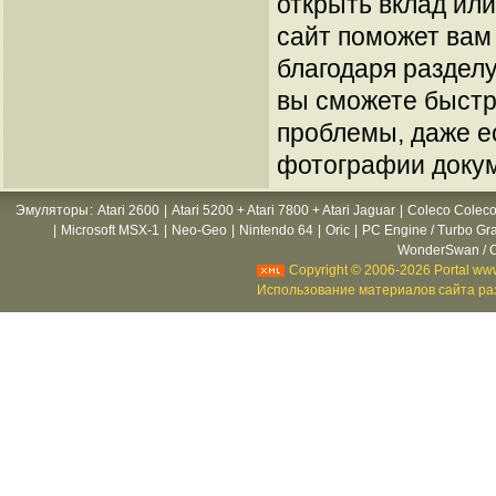
открыть вклад или
сайт поможет вам
благодаря раздел
вы сможете быст
проблемы, даже ес
фотографии доку
Эмуляторы
:
Atari 2600
|
Atari 5200 + Atari 7800 + Atari Jaguar
|
Coleco Coleco
|
Microsoft MSX-1
|
Neo-Geo
|
Nintendo 64
|
Oric
|
PC Engine / Turbo Gr
WonderSwan / C
Copyright © 2006-2026 Portal www
Использование материалов сайта раз