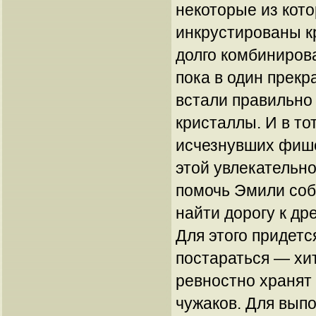
некоторые из кот
инкрустированы к
долго комбинировал
пока в один прек
встали правильно 
кристаллы. И в то
исчезнувших фише
этой увлекательн
помочь Эмили соб
найти дорогу к др
Для этого придетс
постараться — х
ревностно хранят 
чужаков. Для вып