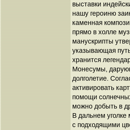
выставки индейск
нашу героиню заи
каменная компози
прямо в холле му
манускрипты утвер
указывающая путь 
хранится легенда
Монесумы, дарующ
долголетие. Согла
активировать карт
помощи солнечных
можно добыть в д
В дальнем уголке
с подходящими ц