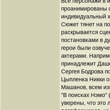
Все персонажи в 
проанимированы с
индивидуальный х
Сюжет тянет на п
раскрывается сце
постановками в д
герои были озвуч
актерами. Наприм
принадлежит Даше
Сергея Бодрова п
Цыпленка Никки о
Машанов, всем из
"В поисках Нэмо" 
уверены, что это 