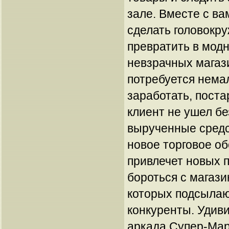
зале. Вместе с ва
сделать головокр
превратить в мод
невзрачных магази
потребуется немал
заработать, поста
клиент не ушел бе
вырученные средс
новое торговое об
привлечет новых 
бороться с магаз
которых подсылаю
конкуренты. Удив
аркада Супер-Мар