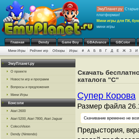
ЭмуПланет.ру:
Старые 
платформах!
Мини игры для ПК, бук
мини игры
Главная
Dendy
Game Boy
GBAdvance
GBColor
Мини Игры
Рейтинг игр
Обзоры
Игры:
#
А
Б
В
Г
Д
Е
Ж
З
И
ЭмуПланет.ру
Скачать бесплатно
О проекте
каталога "С"
Новости игр и программ
Вопросы и предложения
Супер Корова
Мини Игры
Консоли
Размер файла 26.
Atari 2600
Скачивание временно не воз
Atari 5200, Atari 7800, Atari Jaguar
ColecoVision
Предыстория, вкра
Dendy (Nintendo)