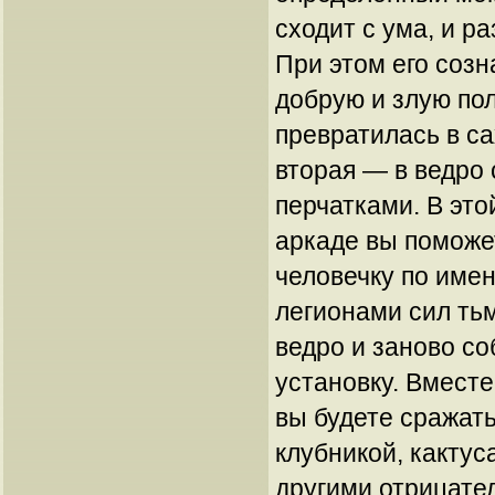
сходит с ума, и р
При этом его созн
добрую и злую по
превратилась в са
вторая — в ведро 
перчатками. В эт
аркаде вы поможе
человечку по име
легионами сил ть
ведро и заново с
установку. Вмест
вы будете сражать
клубникой, какту
другими отрицате