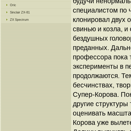
будучи ненормаль
Oric
специалистом по ч
Sinclair ZX-81
клонировал двух 
ZX Spectrum
свинью и козла, и
бездушных голово
преданных. Даль
профессора пока 
эксперименты в п
продолжаются. Те
бесчинствах, тво
Супер-Корова. По
другие структуры
оценивать масшта
Корова уже вылет