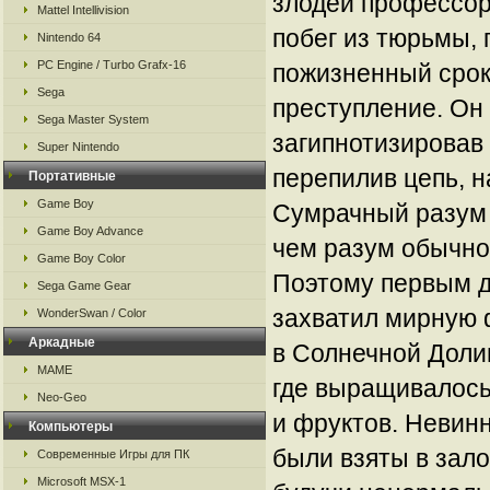
злодей профессо
Mattel Intellivision
побег из тюрьмы, 
Nintendo 64
PC Engine / Turbo Grafx-16
пожизненный срок
Sega
преступление. Он
Sega Master System
загипнотизировав
Super Nintendo
перепилив цепь, н
Портативные
Game Boy
Сумрачный разум 
Game Boy Advance
чем разум обычног
Game Boy Color
Поэтому первым д
Sega Game Gear
захватил мирную 
WonderSwan / Color
Аркадные
в Солнечной Долин
MAME
где выращивалось
Neo-Geo
и фруктов. Невин
Компьютеры
были взяты в зал
Современные Игры для ПК
Microsoft MSX-1