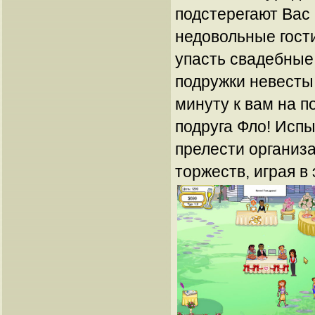
подстерегают Вас
недовольные гост
упасть свадебные
подружки невесты 
минуту к вам на 
подруга Фло! Испы
прелести организ
торжеств, играя в