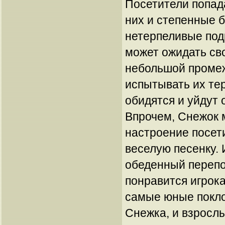
Посетители попад
них и степенные 
нетерпеливые под
может ожидать св
небольшой промеж
испытывать их те
обидятся и уйдут 
Впрочем, Снежок 
настроение посет
веселую песенку. 
обеденный перепо
понравится игрока
самые юные покл
Снежка, и взрослы