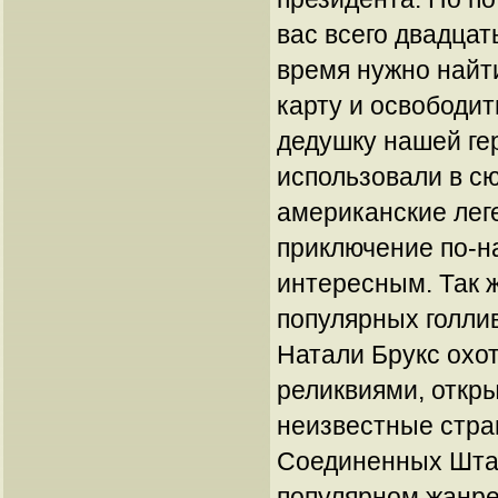
вас всего двадцат
время нужно найт
карту и освободи
дедушку нашей ге
использовали в с
американские лег
приключение по-
интересным. Так ж
популярных голли
Натали Брукс охо
реликвиями, откры
неизвестные стра
Соединенных Штат
популярном жанре 