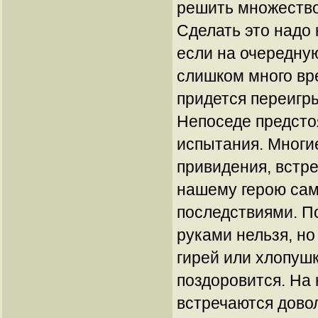
решить множество
Сделать это надо
если на очередну
слишком много вр
придется переигр
Непоседе предсто
испытания. Многи
привидения, встре
нашему герою са
последствиями. П
руками нельзя, но
гирей или хлопуш
поздоровится. На
встречаются дово