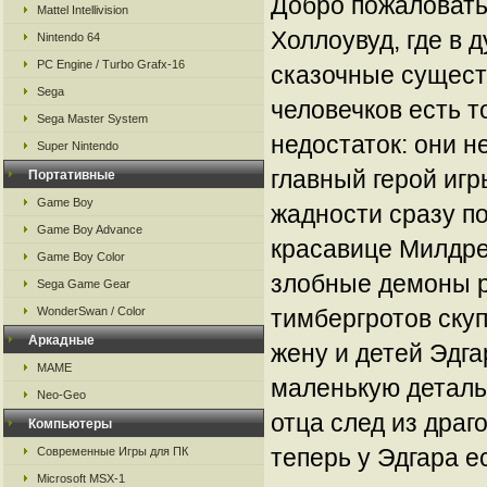
Добро пожаловать
Mattel Intellivision
Холлоувуд, где в 
Nintendo 64
PC Engine / Turbo Grafx-16
сказочные сущест
Sega
человечков есть 
Sega Master System
недостаток: они н
Super Nintendo
главный герой игр
Портативные
Game Boy
жадности сразу п
Game Boy Advance
красавице Милдред
Game Boy Color
злобные демоны р
Sega Game Gear
WonderSwan / Color
тимбергротов ску
Аркадные
жену и детей Эдга
MAME
маленькую деталь
Neo-Geo
отца след из драг
Компьютеры
теперь у Эдгара е
Современные Игры для ПК
Microsoft MSX-1