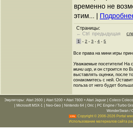
временно не возм
этим... |
Подробнее
Страницы:
← Ctrl предыдущая
сл
1
-
2
-
3
-
4
-
5
Все права на мини игры при
Уважаемые посетители! На 
мини игр
, и он строится по
выставлять оценки, после то
ознакомитесь с ней. Оставить
польза от него будет больша
Эмуляторы
:
Atari 2600
|
Atari 5200 + Atari 7800 + Atari Jaguar
|
Coleco Coleco
|
Microsoft MSX-1
|
Neo-Geo
|
Nintendo 64
|
Oric
|
PC Engine / Turbo Gr
WonderSwan / C
Copyright © 2006-2026 Portal www
Использование материалов сайта раз