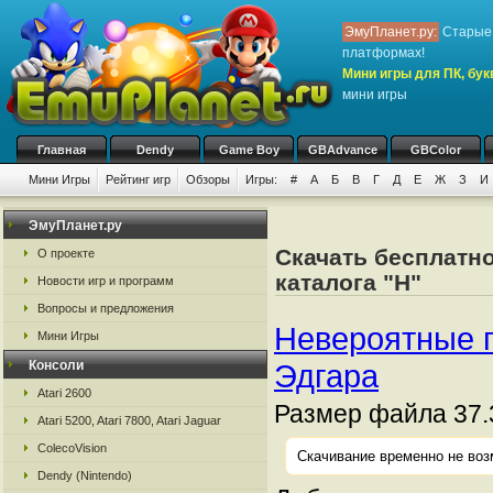
ЭмуПланет.ру:
Старые 
платформах!
Мини игры для ПК, бук
мини игры
Главная
Dendy
Game Boy
GBAdvance
GBColor
Мини Игры
Рейтинг игр
Обзоры
Игры:
#
А
Б
В
Г
Д
Е
Ж
З
И
ЭмуПланет.ру
Скачать бесплатно
О проекте
каталога "Н"
Новости игр и программ
Вопросы и предложения
Невероятные 
Мини Игры
Консоли
Эдгара
Atari 2600
Размер файла 37.
Atari 5200, Atari 7800, Atari Jaguar
ColecoVision
Скачивание временно не воз
Dendy (Nintendo)