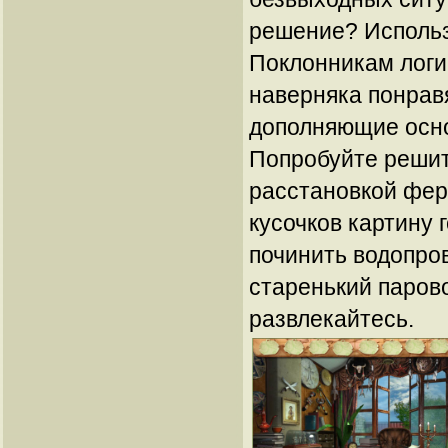
решение? Использ
Поклонникам логи
наверняка понрав
дополняющие осно
Попробуйте решит
расстановкой фер
кусочков картину 
починить водопров
старенький парово
развлекайтесь.