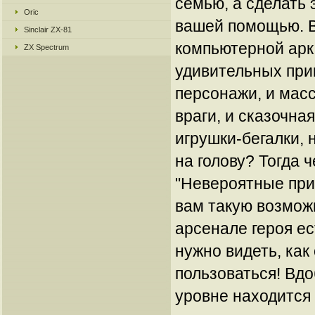
семью, а сделать 
Oric
вашей помощью. В
Sinclair ZX-81
компьютерной арка
ZX Spectrum
удивительных при
персонажи, и мас
враги, и сказочна
игрушки-бегалки, 
на голову? Тогда ч
"Невероятные при
вам такую возможн
арсенале героя ес
нужно видеть, как
пользоваться! Вдо
уровне находится