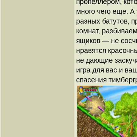
пропеллером, кото
много чего еще. А 
разных батутов, п
комнат, разбиваем
ящиков — не сосч
нравятся красочны
не дающие заскуча
игра для вас и ва
спасения тимберг