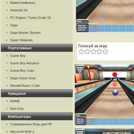
Mattel Intellivision
Nintendo 64
PC Engine / Turbo Grafx-16
Sega
Sega Master System
Super Nintendo
Голосуй за игру:
Портативные
Game Boy
Game Boy Advance
Game Boy Color
Sega Game Gear
WonderSwan / Color
Аркадные
MAME
Neo-Geo
Компьютеры
Современные Игры для ПК
Microsoft MSX-1