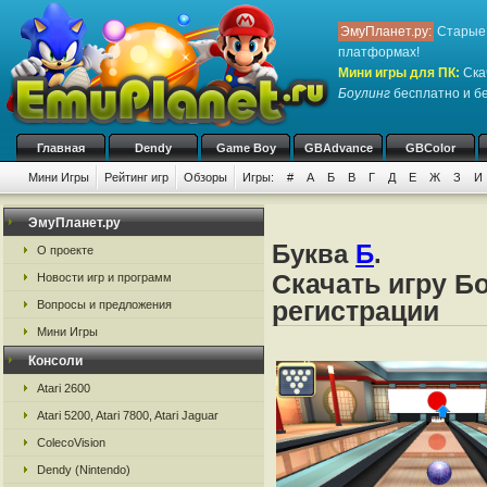
ЭмуПланет.ру:
Старые 
платформах!
Мини игры для ПК
:
Ска
Боулинг
бесплатно и бе
Главная
Dendy
Game Boy
GBAdvance
GBColor
Мини Игры
Рейтинг игр
Обзоры
Игры:
#
А
Б
В
Г
Д
Е
Ж
З
И
ЭмуПланет.ру
Буква
Б
.
О проекте
Скачать игру Б
Новости игр и программ
регистрации
Вопросы и предложения
Мини Игры
Консоли
Atari 2600
Atari 5200, Atari 7800, Atari Jaguar
ColecoVision
Dendy (Nintendo)