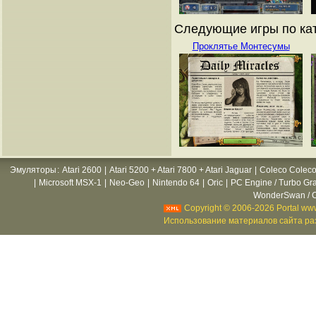
Следующие игры по кат
Проклятье Монтесумы
Эмуляторы
:
Atari 2600
|
Atari 5200 + Atari 7800 + Atari Jaguar
|
Coleco Coleco
|
Microsoft MSX-1
|
Neo-Geo
|
Nintendo 64
|
Oric
|
PC Engine / Turbo Gr
WonderSwan / C
Copyright © 2006-2026 Portal www
Использование материалов сайта раз