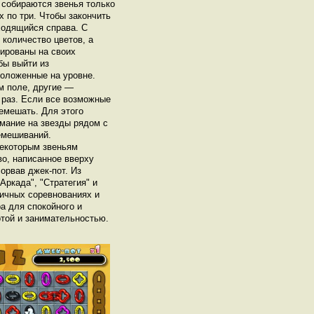
 собираются звенья только
х по три. Чтобы закончить
ходящийся справа. С
количество цветов, а
кированы на своих
бы выйти из
положенные на уровне.
м поле, другие —
 раз. Если все возможные
емешать. Для этого
имание на звезды рядом с
емешиваний.
некоторым звеньям
во, написанное вверху
орвав джек-пот. Из
Аркада", "Стратегия" и
личных соревнованиях и
а для спокойного и
отой и занимательностью.