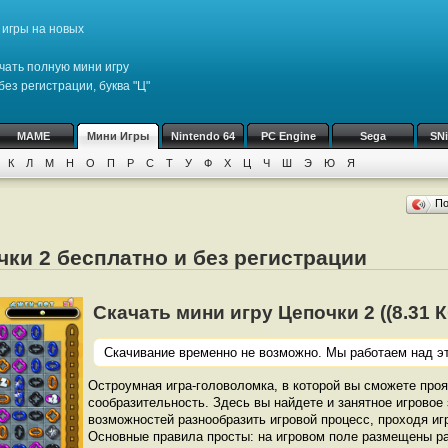
игры на новых
чать полную мини игру
ез регистрации, буква "Ц"
MAME
Мини Игры
Nintendo 64
PC Engine
Sega
SN
К
Л
М
Н
О
П
Р
С
Т
У
Ф
Х
Ц
Ч
Ш
Э
Ю
Я
П
чки 2 бесплатно и без регистрации
Скачать мини игру Цепочки 2 ((8.31 Кб
Скачивание временно не возможно. Мы работаем над эт
Остроумная игра-головоломка, в которой вы сможете про
сообразительность. Здесь вы найдете и занятное игровое
возможностей разнообразить игровой процесс, проходя иг
Основные правила просты: на игровом поле размещены ра