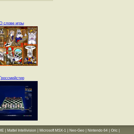
О слове игры
Гроссмейстер
ME
|
Mattel Intellivision
|
Microsoft MSX-1
|
Neo-Geo
|
Nintendo 64
|
Oric
|