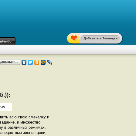
intendo
оделиться…
.)):
им...
явить всю свою смекалку и
 задание, и множество
ру в различных режимах.
зноцветные звенья цепи,