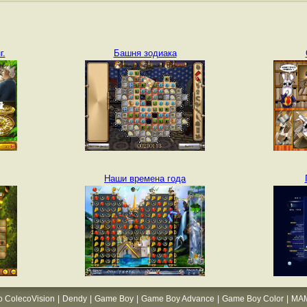
г.
Башня зодиака
Наши времена года
o ColecoVision
|
Dendy
|
Game Boy
|
Game Boy Advance
|
Game Boy Color
|
MA