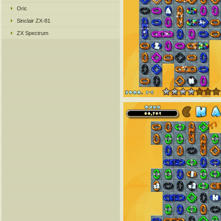
Oric
Sinclair ZX-81
ZX Spectrum