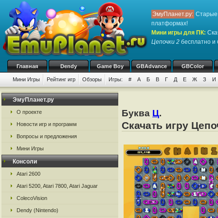
ЭмуПланет.ру:
Старые 
платформах!
Мини игры для ПК
:
Ска
Цепочки 2
бесплатно и б
Главная
Dendy
Game Boy
GBAdvance
GBColor
Мини Игры
Рейтинг игр
Обзоры
Игры:
#
А
Б
В
Г
Д
Е
Ж
З
И
ЭмуПланет.ру
Буква
Ц
.
О проекте
Скачать игру Цепо
Новости игр и программ
Вопросы и предложения
Мини Игры
Консоли
Atari 2600
Atari 5200, Atari 7800, Atari Jaguar
ColecoVision
Dendy (Nintendo)