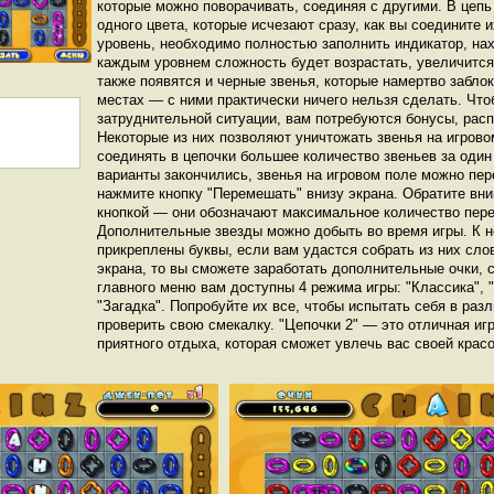
которые можно поворачивать, соединяя с другими. В цепь
одного цвета, которые исчезают сразу, как вы соедините и
уровень, необходимо полностью заполнить индикатор, на
каждым уровнем сложность будет возрастать, увеличится 
также появятся и черные звенья, которые намертво забло
местах — с ними практически ничего нельзя сделать. Что
затруднительной ситуации, вам потребуются бонусы, рас
Некоторые из них позволяют уничтожать звенья на игрово
соединять в цепочки большее количество звеньев за один
варианты закончились, звенья на игровом поле можно пер
нажмите кнопку "Перемешать" внизу экрана. Обратите вн
кнопкой — они обозначают максимальное количество пер
Дополнительные звезды можно добыть во время игры. К 
прикреплены буквы, если вам удастся собрать из них сло
экрана, то вы сможете заработать дополнительные очки, с
главного меню вам доступны 4 режима игры: "Классика", "
"Загадка". Попробуйте их все, чтобы испытать себя в раз
проверить свою смекалку. "Цепочки 2" — это отличная игр
приятного отдыха, которая сможет увлечь вас своей крас