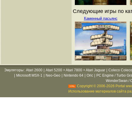
Следующие игры по кат
Каменный пасьянс
Эмуляторы
:
Atari 2600
|
Atari 5200 + Atari 7800 + Atari Jaguar
|
Coleco Coleco
|
Microsoft MSX-1
|
Neo-Geo
|
Nintendo 64
|
Oric
|
PC Engine / Turbo Gr
WonderSwan / C
Copyright © 2006-2026 Portal www
Использование материалов сайта раз