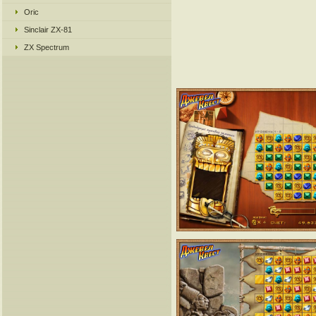
Oric
Sinclair ZX-81
ZX Spectrum