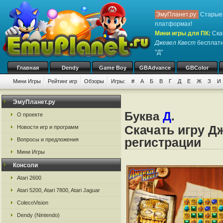
ЭмуПланет.ру:
Старые 
платформах!
Мини игры для ПК
:
Ска
Джевел Квест
бесплатн
"Д"
Главная
Dendy
Game Boy
GBAdvance
GBColor
Мини Игры
Рейтинг игр
Обзоры
Игры:
#
А
Б
В
Г
Д
Е
Ж
З
И
ЭмуПланет.ру
Буква
Д
.
О проекте
Скачать игру Д
Новости игр и программ
регистрации
Вопросы и предложения
Мини Игры
Консоли
Atari 2600
Atari 5200, Atari 7800, Atari Jaguar
ColecoVision
Dendy (Nintendo)