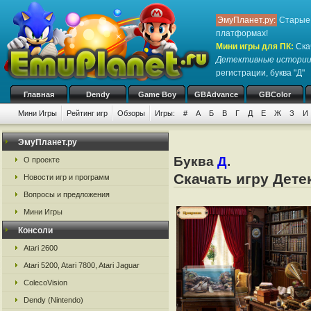
ЭмуПланет.ру:
Старые 
платформах!
Мини игры для ПК
:
Ска
Детективные истории.
регистрации, буква "Д"
Главная
Dendy
Game Boy
GBAdvance
GBColor
Мини Игры
Рейтинг игр
Обзоры
Игры:
#
А
Б
В
Г
Д
Е
Ж
З
И
ЭмуПланет.ру
Буква
Д
.
О проекте
Скачать игру Дете
Новости игр и программ
Вопросы и предложения
Мини Игры
Консоли
Atari 2600
Atari 5200, Atari 7800, Atari Jaguar
ColecoVision
Dendy (Nintendo)