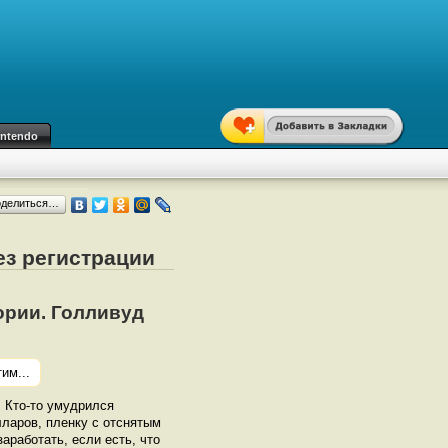
intendo
оделиться…
ез регистрации
ории. Голливуд
им...
. Кто-то умудрился
лларов, пленку с отснятым
аработать, если есть, что