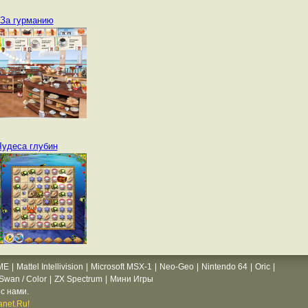
За гурманию
Чудеса глубин
ME
|
Mattel Intellivision
|
Microsoft MSX-1
|
Neo-Geo
|
Nintendo 64
|
Oric
|
wan / Color
|
ZX Spectrum
|
Мини Игры
с нами.
net.Ru!