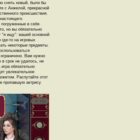
о снять новый, были бы
те с Анжелой, прекрасной
ственного происшествия.
 настоящего
 погруженные в себя.
о, но вы обязательно
у "я ищу": вашей основной
 где-то на игровых
кать некоторые предметы.
воспользоваться
 ограничено. Вам нужно
 в срок не удалось, не
 игра обязательно
дет увлекательное
южетом. Распутайте этот
те пропавшую актрису.