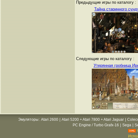
Предыдущие игры по каталогу :
Тайна старинного сунд
Следующие игры по каталогу :
Утерянная гробница Ир
Эмуляторы
:
Atari 2600
|
Atari 5200 + Atari 7800 + Atari Jaguar
|
Colec
PC Engine / Turbo Grafx-16
|
Sega
|
S
Испол