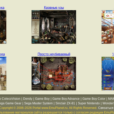
ука
Кровные узы
ода
Просто неубиваемый
o ColecoVision
|
Dendy
|
Game Boy
|
Game Boy Advance
|
Game Boy Color
|
MA
ega Game Gear
|
Sega Master System
|
Sinclair ZX-81
|
Super Nintendo
|
WonderS
Copyright © 2006-2026 Portal www.EmuPlanet.ru. All Rights Reserved.
Связаться 
ьзование материалов сайта разрешается только с согласия редакции EmuPla