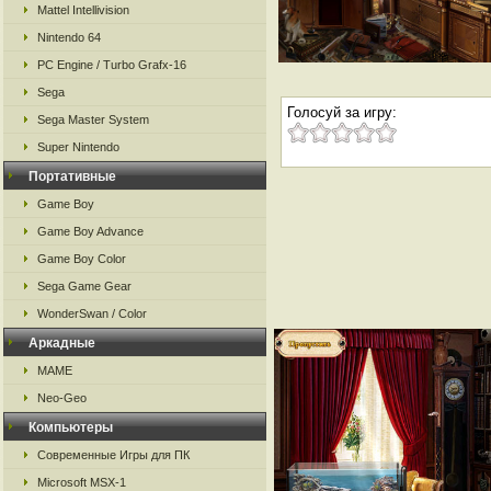
Mattel Intellivision
Nintendo 64
PC Engine / Turbo Grafx-16
Sega
Голосуй за игру:
Sega Master System
Super Nintendo
Портативные
Game Boy
Game Boy Advance
Game Boy Color
Sega Game Gear
WonderSwan / Color
Аркадные
MAME
Neo-Geo
Компьютеры
Современные Игры для ПК
Microsoft MSX-1