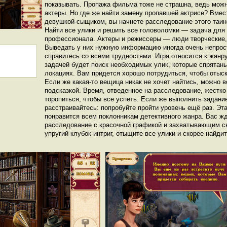
показывать. Пропажа фильма тоже не страшна, ведь можн
актеры. Но где же найти замену пропавшей актрисе? Вмес
девушкой-сыщиком, вы начнете расследование этого таин
Найти все улики и решить все головоломки — задача для
профессионала. Актеры и режиссеры — люди творческие,
Выведать у них нужную информацию иногда очень непрост
справитесь со всеми трудностями. Игра относится к жанр
задачей будет поиск необходимых улик, которые спрятаны
локациях. Вам придется хорошо потрудиться, чтобы отыс
Если же какая-то вещица никак не хочет найтись, можно 
подсказкой. Время, отведенное на расследование, жестко
торопиться, чтобы все успеть. Если же выполнить задание
расстраивайтесь: попробуйте пройти уровень ещё раз. Эта
понравится всем поклонникам детективного жанра. Вас ж
расследование с красочной графикой и захватывающим с
упругий клубок интриг, отыщите все улики и скорее найди