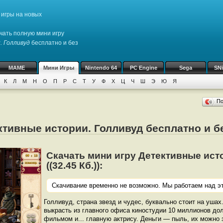
игры на новых
чать полную мини игру
 Голливуд
бесплатно и без
MAME
Мини Игры
Nintendo 64
PC Engine
Sega
SN
К
Л
М
Н
О
П
Р
С
Т
У
Ф
Х
Ц
Ч
Ш
Э
Ю
Я
П
ктивные истории. Голливуд бесплатно и б
Скачать мини игру Детективные ист
((32.45 Кб.)):
Скачивание временно не возможно. Мы работаем над эт
Голливуд, страна звезд и чудес, буквально стоит на ушах
выкрасть из главного офиса киностудии 10 миллионов до
фильмом и... главную актрису. Деньги — пыль, их можно з