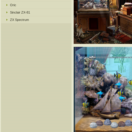
Oric
Sinclair ZX-81
ZX Spectrum