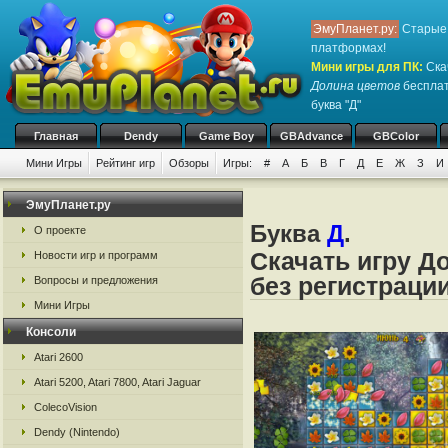
ЭмуПланет.ру:
Старые 
платформах!
Мини игры для ПК
:
Ска
Долина цветов
бесплат
буква "Д"
Главная
Dendy
Game Boy
GBAdvance
GBColor
Мини Игры
Рейтинг игр
Обзоры
Игры:
#
А
Б
В
Г
Д
Е
Ж
З
И
ЭмуПланет.ру
Буква
Д
.
О проекте
Скачать игру Д
Новости игр и программ
без регистраци
Вопросы и предложения
Мини Игры
Консоли
Atari 2600
Atari 5200, Atari 7800, Atari Jaguar
ColecoVision
Dendy (Nintendo)