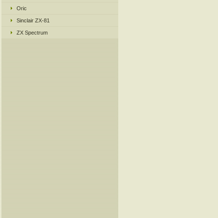
Oric
Sinclair ZX-81
ZX Spectrum