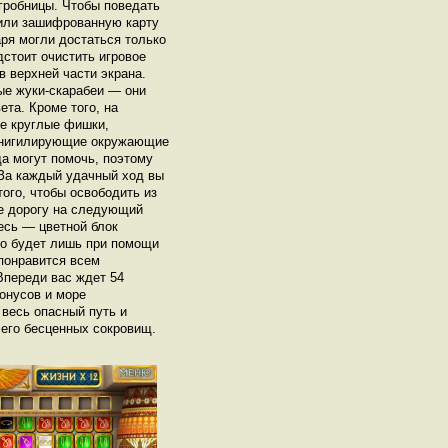
гробницы. Чтобы поведать
вили зашифрованную карту
аря могли достаться только
дстоит очистить игровое
 верхней части экрана.
ые жуки-скарабеи — они
ета. Кроме того, на
ые круглые фишки,
аннигилирующие окружающие
а могут помочь, поэтому
 За каждый удачный ход вы
ого, чтобы освободить из
е дорогу на следующий
тесь — цветной блок
но будет лишь при помощи
понравится всем
Впереди вас ждет 54
бонусов и море
 весь опасный путь и
 его бесценных сокровищ.