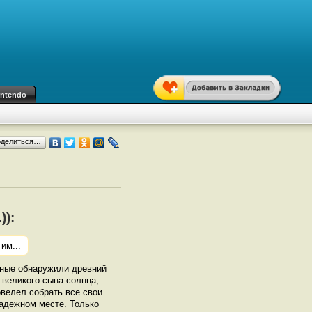
intendo
оделиться…
)):
им...
еные обнаружили древний
 великого сына солнца,
овелел собрать все свои
надежном месте. Только