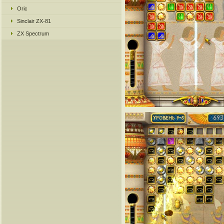
Oric
Sinclair ZX-81
ZX Spectrum