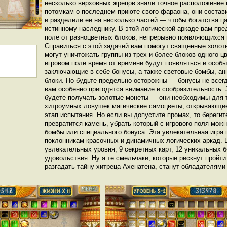
несколько верховных жрецов знали точное расположение 
потомкам о последнем приюте свого фараона, они соста
и разделили ее на несколько частей — чтобы богатства ц
истинному наследнику. В этой логической аркаде вам пре
поле от разноцветных блоков, непрерывно появляющихся в
Справиться с этой задачей вам помогут священные золот
могут уничтожать группы из трех и более блоков одного цв
игровом поле время от времени будут появляться и особ
заключающие в себе бонусы, а также световые бомбы, 
блоки. Но будьте предельно осторожны — бонусы не всегд
вам особенно пригодятся внимание и сообразительность.
будете получать золотые монеты — они необходимы для т
хитроумных ловушек магические самоцветы, открывающи
этап испытания. Но если вы допустите промах, то береги
превратится камень, убрать который с игрового поля мож
бомбы или специального бонуса. Эта увлекательная игра 
поклонникам красочных и динамичных логических аркад. 
увлекательных уровня, 9 секретных карт, 12 уникальных 
удовольствия. Ну а те смельчаки, которые рискнут пройти
разгадать тайну хитреца Ахенатена, станут обладателями