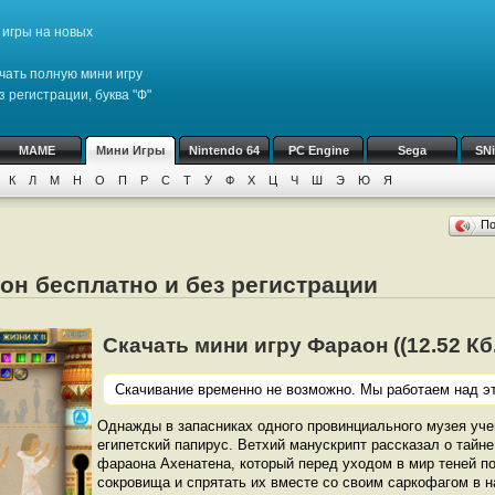
игры на новых
чать полную мини игру
 регистрации, буква "Ф"
MAME
Мини Игры
Nintendo 64
PC Engine
Sega
SN
К
Л
М
Н
О
П
Р
С
Т
У
Ф
Х
Ц
Ч
Ш
Э
Ю
Я
П
он бесплатно и без регистрации
Скачать мини игру Фараон ((12.52 Кб.
Скачивание временно не возможно. Мы работаем над эт
Однажды в запасниках одного провинциального музея уч
египетский папирус. Ветхий манускрипт рассказал о тайне
фараона Ахенатена, который перед уходом в мир теней п
сокровища и спрятать их вместе со своим саркофагом в 