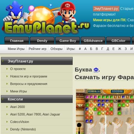
ЭмуПланет.ру:
Старые 
платформах!
Мини игры для ПК
:
Ска
Фараон
бесплатно и без
Главная
Dendy
Game Boy
GBAdvance
GBColor
Мини Игры
Рейтинг игр
Обзоры
Игры:
#
А
Б
В
Г
Д
Е
Ж
З
И
ЭмуПланет.ру
Буква
Ф
.
О проекте
Скачать игру Фара
Новости игр и программ
Вопросы и предложения
Мини Игры
Консоли
Atari 2600
Atari 5200, Atari 7800, Atari Jaguar
ColecoVision
Dendy (Nintendo)