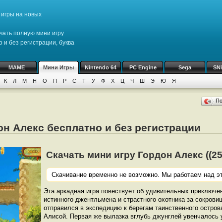
игры на новых
чать полную мини игру
 и без регистрации, буква
MAME
Мини Игры
Nintendo 64
PC Engine
Sega
SN
К
Л
М
Н
О
П
Р
С
Т
У
Ф
Х
Ц
Ч
Ш
Э
Ю
Я
П
он Алекс бесплатно и без регистрации
Скачать мини игру Гордон Алекс ((25 
Скачивание временно не возможно. Мы работаем над эт
Эта аркадная игра повествует об удивительных приключе
истинного джентльмена и страстного охотника за сокровищ
отправился в экспедицию к берегам таинственного остров
Алисой. Первая же вылазка вглубь джунглей увенчалось 