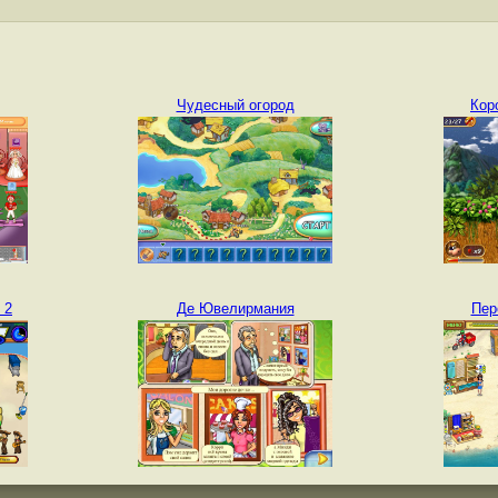
Чудесный огород
Кор
 2
Де Ювелирмания
Пер