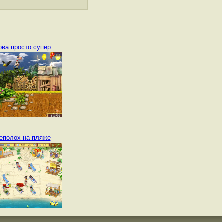
ова просто супер
еполох на пляже