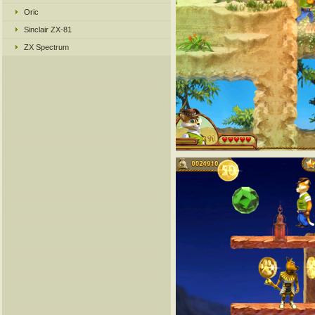
Oric
Sinclair ZX-81
ZX Spectrum