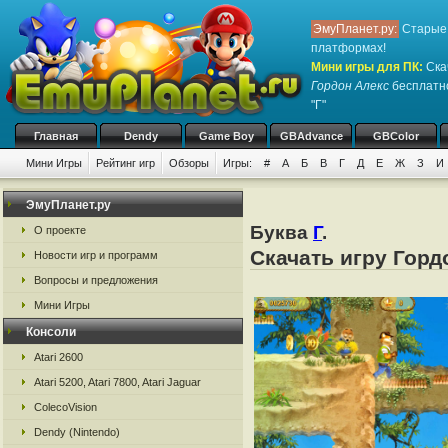
ЭмуПланет.ру:
Старые 
платформах!
Мини игры для ПК
:
Ска
Гордон Алекс
бесплатно
"Г"
Главная
Dendy
Game Boy
GBAdvance
GBColor
Мини Игры
Рейтинг игр
Обзоры
Игры:
#
А
Б
В
Г
Д
Е
Ж
З
И
ЭмуПланет.ру
Буква
Г
.
О проекте
Скачать игру Горд
Новости игр и программ
Вопросы и предложения
Мини Игры
Консоли
Atari 2600
Atari 5200, Atari 7800, Atari Jaguar
ColecoVision
Dendy (Nintendo)