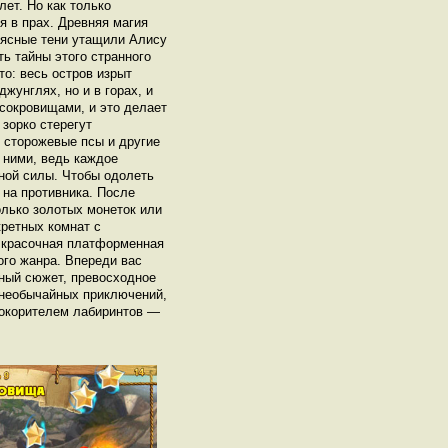
ет. Но как только
 в прах. Древняя магия
неясные тени утащили Алису
ть тайны этого странного
то: весь остров изрыт
жунглях, но и в горах, и
 сокровищами, и это делает
зорко стерегут
 сторожевые псы и другие
 ними, ведь каждое
нной силы. Чтобы одолеть
 на противника. После
колько золотых монеток или
кретных комнат с
а красочная платформенная
ого жанра. Впереди вас
ный сюжет, превосходное
 необычайных приключений,
покорителем лабиринтов —