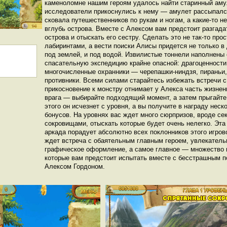
каменоломне нашим героям удалось найти старинный амул
исследователи прикоснулись к нему — амулет рассыпался
сковала путешественников по рукам и ногам, а какие-то 
вглубь острова. Вместе с Алексом вам предстоит разгада
острова и отыскать его сестру. Сделать это не так-то прос
лабиринтами, а вести поиски Алисы придется не только в д
под землей, и под водой. Извилистые тоннели наполнены
спасательную экспедицию крайне опасной: драгоценности 
многочисленные охранники — черепашки-ниндзя, пираньи,
противники. Всеми силами старайтесь избежать встречи с
прикосновение к монстру отнимает у Алекса часть жизне
врага — выбирайте подходящий момент, а затем прыгайте
этого он исчезнет с уровня, а вы получите в награду нес
бонусов. На уровнях вас ждет много сюрпризов, вроде се
сокровищами, отыскать которые будет очень нелегко. Эт
аркада порадует абсолютно всех поклонников этого игров
ждет встреча с обаятельным главным героем, увлекатель
графическое оформление, а самое главное — множество
которые вам предстоит испытать вместе с бесстрашным 
Алексом Гордоном.