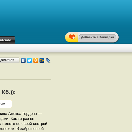
intendo
оделиться…
Кб.)):
им...
ниях Алекса Гордона —
ами. Как-то раз он
а вместе со своей сестрой
успехом. В заброшенной