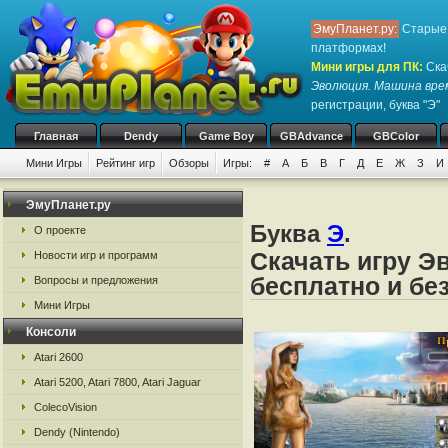
ЭмуПланет.ру:
Старые 
платформах!
Мини игры для ПК
:
Ска
Эволюция. Машина вре
регистрации, буква "Э"
Главная
Dendy
Game Boy
GBAdvance
GBColor
Мини Игры
Рейтинг игр
Обзоры
Игры:
#
А
Б
В
Г
Д
Е
Ж
З
И
ЭмуПланет.ру
Буква
Э
.
О проекте
Скачать игру 
Новости игр и программ
бесплатно и бе
Вопросы и предложения
Мини Игры
Консоли
Atari 2600
Atari 5200, Atari 7800, Atari Jaguar
ColecoVision
Dendy (Nintendo)