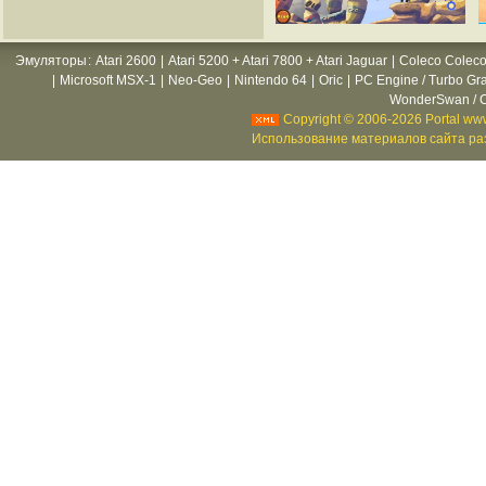
Эмуляторы
:
Atari 2600
|
Atari 5200 + Atari 7800 + Atari Jaguar
|
Coleco Coleco
|
Microsoft MSX-1
|
Neo-Geo
|
Nintendo 64
|
Oric
|
PC Engine / Turbo Gr
WonderSwan / C
Copyright © 2006-2026 Portal www
Использование материалов сайта раз