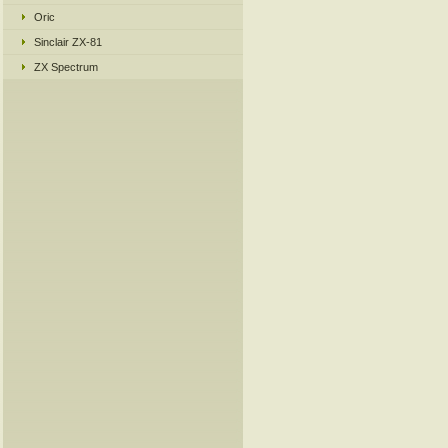
Oric
Sinclair ZX-81
ZX Spectrum