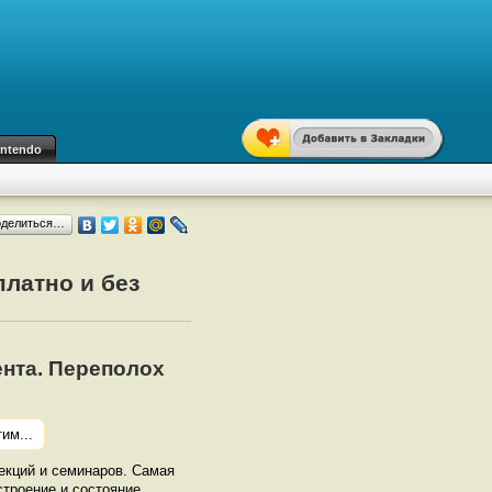
intendo
оделиться…
платно и без
ента. Переполох
им...
лекций и семинаров. Самая
строение и состояние