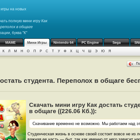
игры на новых
чать полную мини игру
Как
реполох в общаге
ации, буква "К"
MAME
Мини Игры
Nintendo 64
PC Engine
Sega
SN
К
Л
М
Н
О
П
Р
С
Т
У
Ф
Х
Ц
Ч
Ш
Э
Ю
Я
П
достать студента. Переполох в общаге бес
Скачать мини игру Как достать студ
в общаге ((226.06 Кб.)):
Скачивание временно не возможно. Мы работаем над эт
Студенческая жизнь в основе своей состоит вовсе не из 
важная ее часть — быт, так как именно от него зависит на