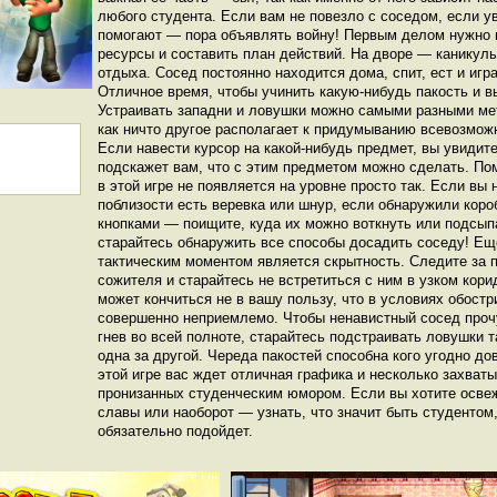
любого студента. Если вам не повезло с соседом, если у
помогают — пора объявлять войну! Первым делом нужно
ресурсы и составить план действий. На дворе — каникулы
отдыха. Сосед постоянно находится дома, спит, ест и игр
Отличное время, чтобы учинить какую-нибудь пакость и вы
Устраивать западни и ловушки можно самыми разными м
как ничто другое располагает к придумыванию всевозмож
Если навести курсор на какой-нибудь предмет, вы увидите
подскажет вам, что с этим предметом можно сделать. Пом
в этой игре не появляется на уровне просто так. Если вы 
поблизости есть веревка или шнур, если обнаружили коро
кнопками — поищите, куда их можно воткнуть или подсып
старайтесь обнаружить все способы досадить соседу! Е
тактическим моментом является скрытность. Следите за
сожителя и старайтесь не встретиться с ним в узком кори
может кончиться не в вашу пользу, что в условиях обост
совершенно неприемлемо. Чтобы ненавистный сосед про
гнев во всей полноте, старайтесь подстраивать ловушки т
одна за другой. Череда пакостей способна кого угодно до
этой игре вас ждет отличная графика и несколько захват
пронизанных студенческим юмором. Если вы хотите освеж
славы или наоборот — узнать, что значит быть студентом
обязательно подойдет.