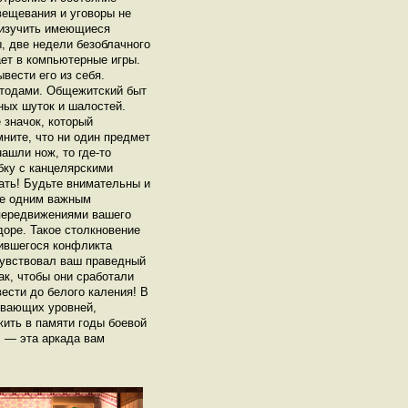
вещевания и уговоры не
 изучить имеющиеся
, две недели безоблачного
ает в компьютерные игры.
вести его из себя.
етодами. Общежитский быт
ных шуток и шалостей.
 значок, который
ните, что ни один предмет
нашли нож, то где-то
бку с канцелярскими
ать! Будьте внимательны и
ще одним важным
 передвижениями вашего
доре. Такое столкновение
рившегося конфликта
чувствовал ваш праведный
ак, чтобы они сработали
вести до белого каления! В
ывающих уровней,
ить в памяти годы боевой
, — эта аркада вам