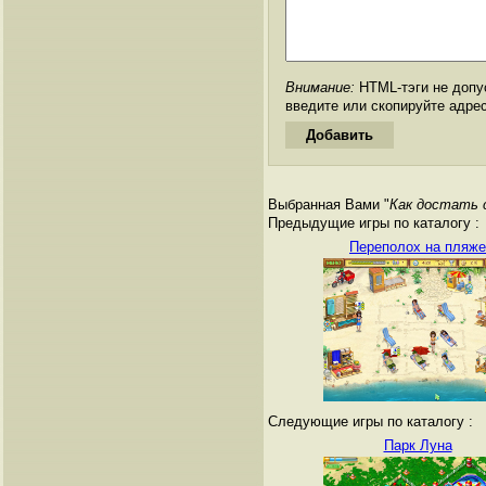
Внимание:
HTML-тэги не допус
введите или скопируйте адре
Выбранная Вами "
Как достать 
Предыдущие игры по каталогу :
Переполох на пляже
Следующие игры по каталогу :
Парк Луна