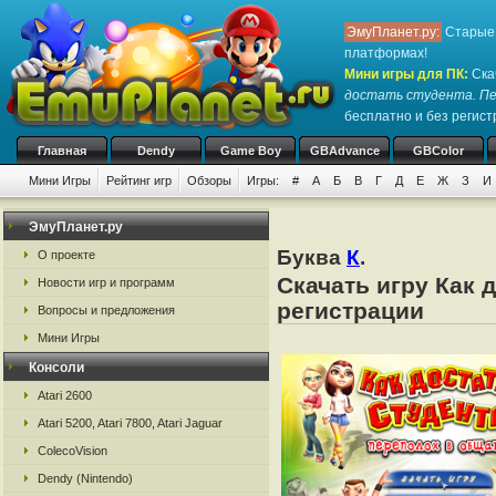
ЭмуПланет.ру:
Старые 
платформах!
Мини игры для ПК
:
Ска
достать студента. Пе
бесплатно и без регистр
Главная
Dendy
Game Boy
GBAdvance
GBColor
Мини Игры
Рейтинг игр
Обзоры
Игры:
#
А
Б
В
Г
Д
Е
Ж
З
И
ЭмуПланет.ру
Буква
К
.
О проекте
Скачать игру Как 
Новости игр и программ
регистрации
Вопросы и предложения
Мини Игры
Консоли
Atari 2600
Atari 5200, Atari 7800, Atari Jaguar
ColecoVision
Dendy (Nintendo)