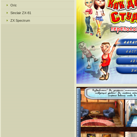
Oric
Sinclair ZX-81
ZX Spectrum