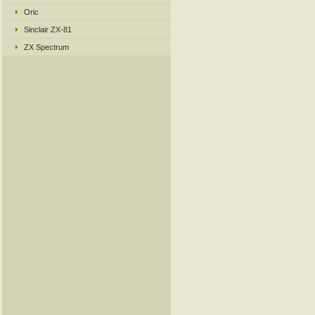
Oric
Sinclair ZX-81
ZX Spectrum