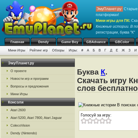
ЭмуПланет.ру:
Старые 
платформах!
Мини игры для ПК
:
Ска
Книжные истории. В по
регистрации, буква "К"
Главная
Dendy
Game Boy
GBAdvance
GBColor
Мини Игры
Рейтинг игр
Обзоры
Игры:
#
А
Б
В
Г
Д
Е
Ж
З
И
ЭмуПланет.ру
Буква
К
.
О проекте
Скачать игру К
Новости игр и программ
слов бесплатно
Вопросы и предложения
Мини Игры
Консоли
Atari 2600
Голосуй за игру:
Atari 5200, Atari 7800, Atari Jaguar
ColecoVision
Dendy (Nintendo)