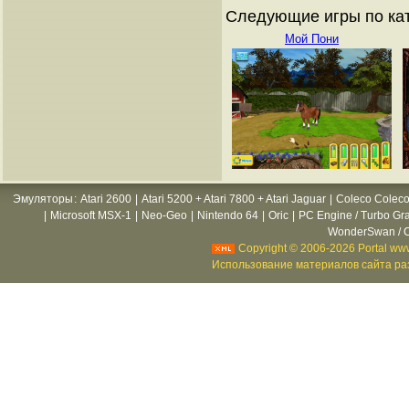
Следующие игры по кат
Мой Пони
Эмуляторы
:
Atari 2600
|
Atari 5200 + Atari 7800 + Atari Jaguar
|
Coleco Coleco
|
Microsoft MSX-1
|
Neo-Geo
|
Nintendo 64
|
Oric
|
PC Engine / Turbo Gr
WonderSwan / C
Copyright © 2006-2026 Portal www
Использование материалов сайта раз