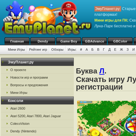
ЭмуПланет.ру:
Старые 
платформах!
Мини игры для ПК
:
Ска
Луна-Парк
бесплатно и 
Главная
Dendy
Game Boy
GBAdvance
GBColor
Мини Игры
Рейтинг игр
Обзоры
Игры:
#
А
Б
В
Г
Д
Е
Ж
З
И
ЭмуПланет.ру
Буква
Л
.
О проекте
Скачать игру Л
Новости игр и программ
регистрации
Вопросы и предложения
Мини Игры
Консоли
Atari 2600
Atari 5200, Atari 7800, Atari Jaguar
ColecoVision
Dendy (Nintendo)