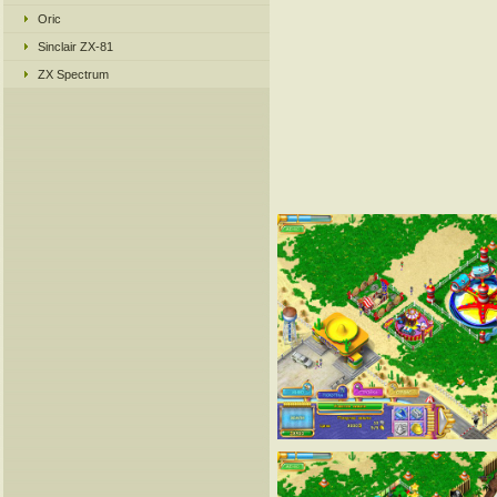
Oric
Sinclair ZX-81
ZX Spectrum