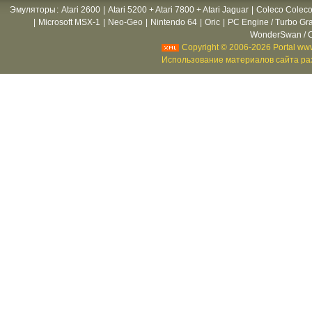
Эмуляторы
:
Atari 2600
|
Atari 5200 + Atari 7800 + Atari Jaguar
|
Coleco Coleco
|
Microsoft MSX-1
|
Neo-Geo
|
Nintendo 64
|
Oric
|
PC Engine / Turbo Gr
WonderSwan / C
Copyright © 2006-2026 Portal www
Использование материалов сайта раз