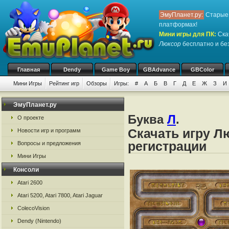
ЭмуПланет.ру:
Старые 
платформах!
Мини игры для ПК
:
Ска
Люксор
бесплатно и без
Главная
Dendy
Game Boy
GBAdvance
GBColor
Мини Игры
Рейтинг игр
Обзоры
Игры:
#
А
Б
В
Г
Д
Е
Ж
З
И
ЭмуПланет.ру
Буква
Л
.
О проекте
Скачать игру Л
Новости игр и программ
регистрации
Вопросы и предложения
Мини Игры
Консоли
Atari 2600
Atari 5200, Atari 7800, Atari Jaguar
ColecoVision
Dendy (Nintendo)