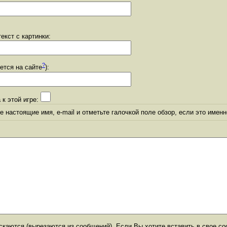
екст с картинки:
?
уется на сайте
):
 к этой игре:
 настоящие имя, e-mail и отметьте галочкой поле обзор, если это именн
каются (вырезаются из сообщений). Если Вы хотите вставить в свое со