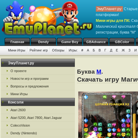
ЭмуПланет.ру:
Старые 
платформах!
Мини игры для ПК
:
Ска
Магический кристалл
б
регистрации, буква "М"
Главная
Dendy
Game Boy
GBAdvance
GBColor
Мини Игры
Рейтинг игр
Обзоры
Игры:
#
А
Б
В
Г
Д
Е
Ж
З
И
ЭмуПланет.ру
Буква
М
.
О проекте
Скачать игру Маги
Новости игр и программ
Вопросы и предложения
Мини Игры
Консоли
Atari 2600
Atari 5200, Atari 7800, Atari Jaguar
ColecoVision
Dendy (Nintendo)