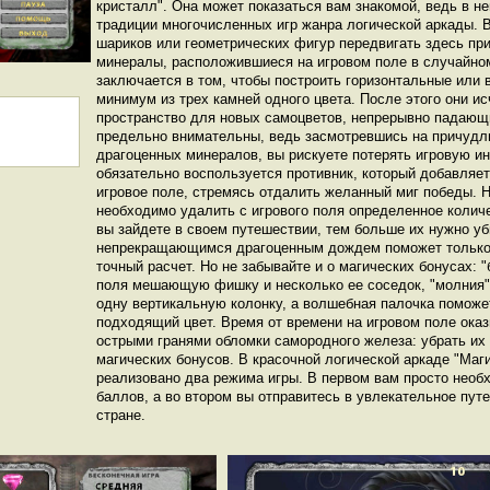
кристалл". Она может показаться вам знакомой, ведь в н
традиции многочисленных игр жанра логической аркады. 
шариков или геометрических фигур передвигать здесь пр
минералы, расположившиеся на игровом поле в случайно
заключается в том, чтобы построить горизонтальные или 
минимум из трех камней одного цвета. После этого они ис
пространство для новых самоцветов, непрерывно падающ
предельно внимательны, ведь засмотревшись на причудл
драгоценных минералов, вы рискуете потерять игровую ин
обязательно воспользуется противник, который добавляе
игровое поле, стремясь отдалить желанный миг победы. 
необходимо удалить с игрового поля определенное колич
вы зайдете в своем путешествии, тем больше их нужно уб
непрекращающимся драгоценным дождем поможет только 
точный расчет. Но не забывайте и о магических бонусах: "
поля мешающую фишку и несколько ее соседок, "молния"
одну вертикальную колонку, а волшебная палочка поможе
подходящий цвет. Время от времени на игровом поле ок
острыми гранями обломки самородного железа: убрать их
магических бонусов. В красочной логической аркаде "Маг
реализовано два режима игры. В первом вам просто необ
баллов, а во втором вы отправитесь в увлекательное пут
стране.