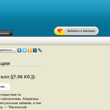
intendo
оделиться…
ации
л ((7.96 Кб.)):
им...
утешествие по
и обитателями. Аборигены
лектуальным забавам, и они
гру — "Магический