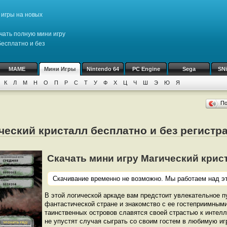
игры на новых
чать полную мини игру
есплатно и без
MAME
Мини Игры
Nintendo 64
PC Engine
Sega
SN
К
Л
М
Н
О
П
Р
С
Т
У
Ф
Х
Ц
Ч
Ш
Э
Ю
Я
П
ческий кристалл бесплатно и без регистр
Скачать мини игру Магический кристал
Скачивание временно не возможно. Мы работаем над эт
В этой логической аркаде вам предстоит увлекательное п
фантастической стране и знакомство с ее гостеприимным
таинственных островов славятся своей страстью к интел
не упустят случая сыграть со своим гостем в любимую и