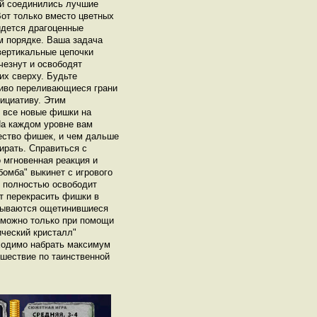
ей соединились лучшие
Вот только вместо цветных
идется драгоценные
м порядке. Ваша задача
вертикальные цепочки
чезнут и освободят
их сверху. Будьте
иво переливающиеся грани
ициативу. Этим
т все новые фишки на
На каждом уровне вам
ество фишек, и чем дальше
ирать. Справиться с
мгновенная реакция и
бомба" выкинет с игрового
 полностью освободит
т перекрасить фишки в
азываются ощетинившиеся
 можно только при помощи
ический кристалл"
ходимо набрать максимум
ешествие по таинственной