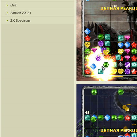
Oric
Sinclair ZX-81
ZX Spectrum