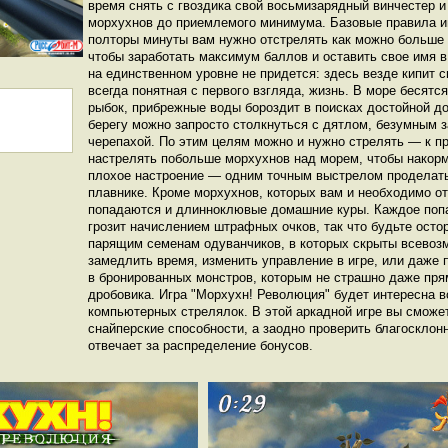
время снять с гвоздика свой восьмизарядный винчестер и
морхухнов до приемлемого минимума. Базовые правила и
полторы минуты вам нужно отстрелять как можно больше 
чтобы заработать максимум баллов и оставить свое имя в
на единственном уровне не придется: здесь везде кипит с
всегда понятная с первого взгляда, жизнь. В море бесятс
рыбок, прибрежные воды бороздит в поисках достойной до
берегу можно запросто столкнуться с дятлом, безумным 
черепахой. По этим целям можно и нужно стрелять — к п
настрелять побольше морхухнов над морем, чтобы накорми
плохое настроение — одним точным выстрелом проделать
плавнике. Кроме морхухнов, которых вам и необходимо от
попадаются и длинноклювые домашние куры. Каждое попа
грозит начислением штрафных очков, так что будьте осто
парящим семенам одуванчиков, в которых скрыты всевоз
замедлить время, изменить управление в игре, или даже 
в бронированных монстров, которым не страшно даже пря
дробовика. Игра "Морхухн! Революция" будет интересна 
компьютерных стрелялок. В этой аркадной игре вы сможет
снайперские способности, а заодно проверить благосклон
отвечает за распределение бонусов.