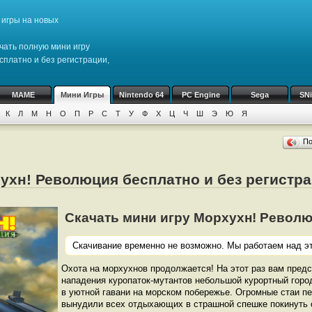
игры на новых
чать полную мини игру
сплатно и без регистрации,
MAME
Мини Игры
Nintendo 64
PC Engine
Sega
SN
К
Л
М
Н
О
П
Р
С
Т
У
Ф
Х
Ц
Ч
Ш
Э
Ю
Я
П
ухн! Революция бесплатно и без регистр
Скачать мини игру Морхухн! Революци
Скачивание временно не возможно. Мы работаем над эт
Охота на морхухнов продолжается! На этот раз вам предс
нападения куропаток-мутантов небольшой курортный горо
в уютной гавани на морском побережье. Огромные стаи п
вынудили всех отдыхающих в страшной спешке покинуть 