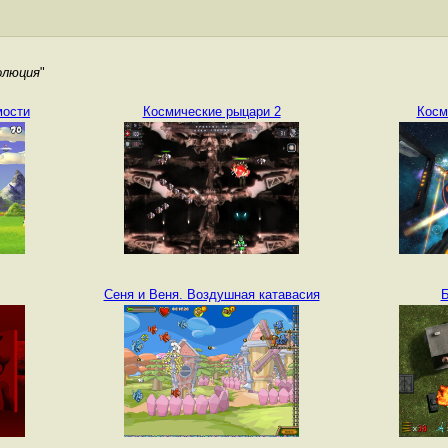
олюция
"
мости
Космические рыцари 2
Косм
Сеня и Веня. Воздушная катавасия
Б