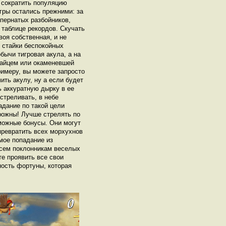
 сократить популяцию
гры остались прежними: за
пернатых разбойников,
 таблице рекордов. Скучать
воя собственная, и не
я стайки беспокойных
бычи тигровая акула, а на
зайцем или окаменевшей
римеру, вы можете запросто
ть акулу, ну а если будет
 аккуратную дырку в ее
стреливать, в небе
дание по такой цели
рожны! Лучше стрелять по
можные бонусы. Они могут
превратить всех морхухнов
мое попадание из
всем поклонникам веселых
е проявить все свои
ность фортуны, которая