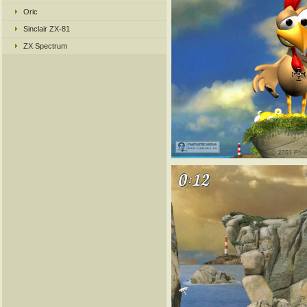
Oric
Sinclair ZX-81
ZX Spectrum