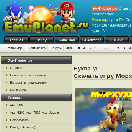
ЭмуПланет.ру:
Старые 
платформах!
Мини игры для ПК
:
Ска
Морхухн! Революция
бе
буква "М"
Главная
Dendy
Game Boy
GBAdvance
GBColor
Мини Игры
Рейтинг игр
Обзоры
Игры:
#
А
Б
В
Г
Д
Е
Ж
З
И
ЭмуПланет.ру
Буква
М
.
О проекте
Скачать игру Морх
Новости игр и программ
Вопросы и предложения
Мини Игры
Консоли
Atari 2600
Atari 5200, Atari 7800, Atari Jaguar
ColecoVision
Dendy (Nintendo)