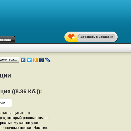
intendo
оделиться…
ации
я ((8.36 Кб.)):
им...
тоит защитить от
док, который расположился
ернатых мутантов уже
солнечные пляжи. Настало