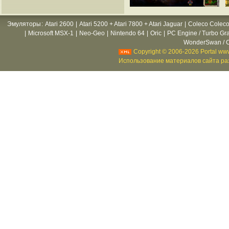
Эмуляторы
:
Atari 2600
|
Atari 5200 + Atari 7800 + Atari Jaguar
|
Coleco Coleco
|
Microsoft MSX-1
|
Neo-Geo
|
Nintendo 64
|
Oric
|
PC Engine / Turbo Gr
WonderSwan / C
Copyright © 2006-2026 Portal www
Использование материалов сайта раз