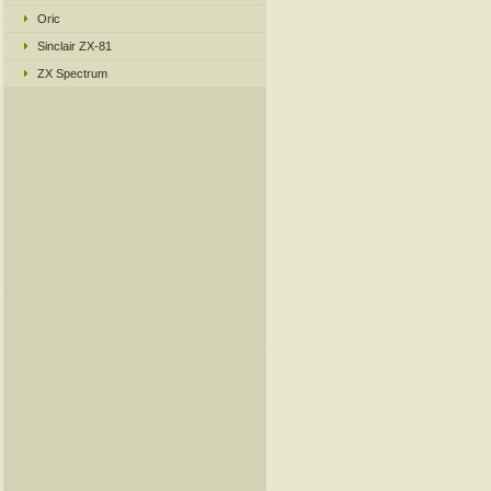
Oric
Sinclair ZX-81
ZX Spectrum