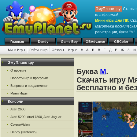
ЭмуПланет.ру:
Старые 
платформах!
Мини игры для ПК
:
Ска
Мясорубка Космическа
регистрации, буква "М"
Главная
Dendy
Game Boy
GBAdvance
GBColor
Мини Игры
Рейтинг игр
Обзоры
Игры:
#
А
Б
В
Г
Д
Е
Ж
З
И
ЭмуПланет.ру
Буква
М
.
О проекте
Скачать игру М
Новости игр и программ
бесплатно и бе
Вопросы и предложения
Мини Игры
Консоли
Atari 2600
Atari 5200, Atari 7800, Atari Jaguar
ColecoVision
Dendy (Nintendo)