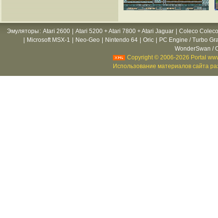
Эмуляторы
:
Atari 2600
|
Atari 5200 + Atari 7800 + Atari Jaguar
|
Coleco Coleco
|
Microsoft MSX-1
|
Neo-Geo
|
Nintendo 64
|
Oric
|
PC Engine / Turbo Gr
WonderSwan / C
Copyright © 2006-2026 Portal www
Использование материалов сайта раз