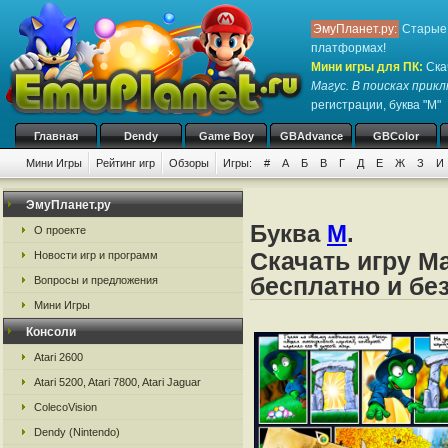
ЭмуПланет.ру:
Старые 
платформах!
Мини игры для ПК
:
Ска
Магус. В поисках прик
регистрации, буква "М"
Главная
Dendy
Game Boy
GBAdvance
GBColor
Мини Игры
Рейтинг игр
Обзоры
Игры:
#
А
Б
В
Г
Д
Е
Ж
З
И
ЭмуПланет.ру
Буква
М
.
О проекте
Скачать игру М
Новости игр и программ
бесплатно и бе
Вопросы и предложения
Мини Игры
Консоли
Atari 2600
Atari 5200, Atari 7800, Atari Jaguar
ColecoVision
Dendy (Nintendo)