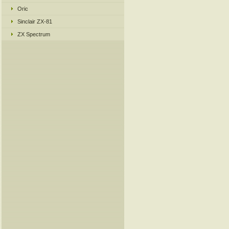
Oric
Sinclair ZX-81
ZX Spectrum