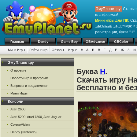
ЭмуПланет.ру:
Старые 
платформах!
Мини игры для ПК
:
Ска
Звездный Защитник 4
б
регистрации, буква "Н"
Главная
Dendy
Game Boy
GBAdvance
GBColor
Мини Игры
Рейтинг игр
Обзоры
Игры:
#
А
Б
В
Г
Д
Е
Ж
З
И
ЭмуПланет.ру
Буква
Н
.
О проекте
Скачать игру Н
Новости игр и программ
бесплатно и бе
Вопросы и предложения
Мини Игры
Консоли
Atari 2600
Atari 5200, Atari 7800, Atari Jaguar
ColecoVision
Dendy (Nintendo)