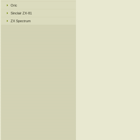
Oric
Sinclair ZX-81
ZX Spectrum