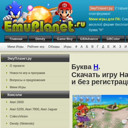
ЭмуПланет.ру:
Старые 
платформах!
Мини игры для ПК
:
Ска
веселой ферме
бесплат
буква "Н"
Главная
Dendy
Game Boy
GBAdvance
GBColor
Мини Игры
Рейтинг игр
Обзоры
Игры:
#
А
Б
В
Г
Д
Е
Ж
З
И
ЭмуПланет.ру
Буква
Н
.
О проекте
Скачать игру Н
Новости игр и программ
и без регистрац
Вопросы и предложения
Мини Игры
Консоли
Atari 2600
Atari 5200, Atari 7800, Atari Jaguar
ColecoVision
Dendy (Nintendo)