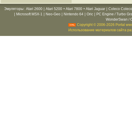
Эмуляторы
:
Atari 2600
|
Atari 5200 + Atari 7800 + Atari Jaguar
|
Coleco Coleco
|
Microsoft MSX-1
|
Neo-Geo
|
Nintendo 64
|
Oric
|
PC Engine / Turbo Gr
WonderSwan / C
Copyright © 2006-2026 Portal www
Использование материалов сайта раз