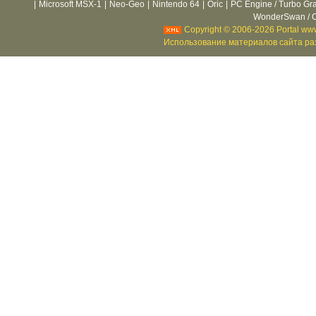
|
Microsoft MSX-1
|
Neo-Geo
|
Nintendo 64
|
Oric
|
PC Engine / Turbo Gr
WonderSwan / C
Copyright © 2006-2026 Portal www
Использование материалов сайта раз