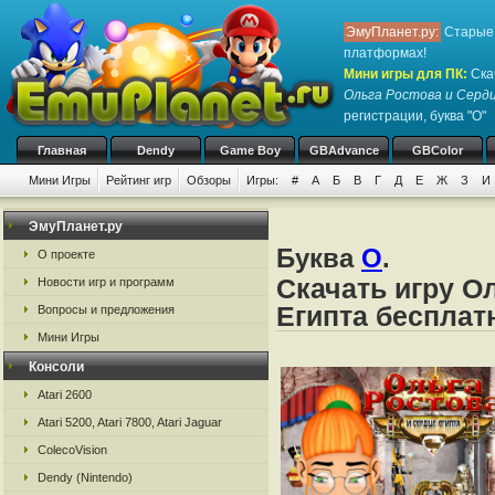
ЭмуПланет.ру:
Старые 
платформах!
Мини игры для ПК
:
Ска
Ольга Ростова и Серд
регистрации, буква "О"
Главная
Dendy
Game Boy
GBAdvance
GBColor
Мини Игры
Рейтинг игр
Обзоры
Игры:
#
А
Б
В
Г
Д
Е
Ж
З
И
ЭмуПланет.ру
Буква
О
.
О проекте
Скачать игру О
Новости игр и программ
Египта бесплат
Вопросы и предложения
Мини Игры
Консоли
Atari 2600
Atari 5200, Atari 7800, Atari Jaguar
ColecoVision
Dendy (Nintendo)