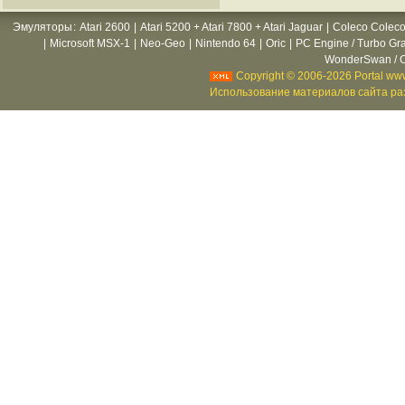
Эмуляторы
:
Atari 2600
|
Atari 5200 + Atari 7800 + Atari Jaguar
|
Coleco Coleco
|
Microsoft MSX-1
|
Neo-Geo
|
Nintendo 64
|
Oric
|
PC Engine / Turbo Gr
WonderSwan / C
Copyright © 2006-2026 Portal www
Использование материалов сайта раз