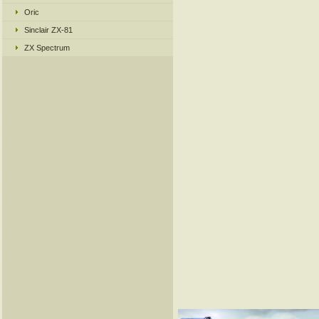
Oric
Sinclair ZX-81
ZX Spectrum