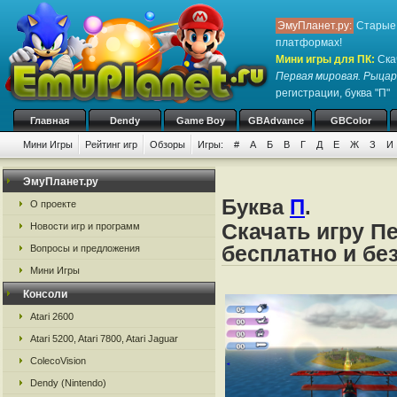
ЭмуПланет.ру:
Старые 
платформах!
Мини игры для ПК
:
Ска
Первая мировая. Рыцар
регистрации, буква "П"
Главная
Dendy
Game Boy
GBAdvance
GBColor
Мини Игры
Рейтинг игр
Обзоры
Игры:
#
А
Б
В
Г
Д
Е
Ж
З
И
ЭмуПланет.ру
Буква
П
.
О проекте
Скачать игру П
Новости игр и программ
бесплатно и бе
Вопросы и предложения
Мини Игры
Консоли
Atari 2600
Atari 5200, Atari 7800, Atari Jaguar
ColecoVision
Dendy (Nintendo)