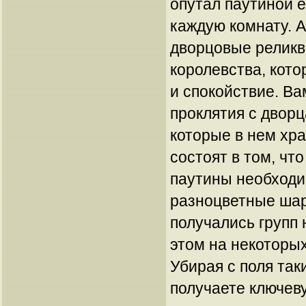
опутал паутиной е
каждую комнату. 
дворцовые реликв
королевства, кот
и спокойствие. В
проклятия с дворц
которые в нем хр
состоят в том, что
паутины необходи
разноцветные шари
получались групп 
этом на некоторых
Убирая с поля так
получаете ключев