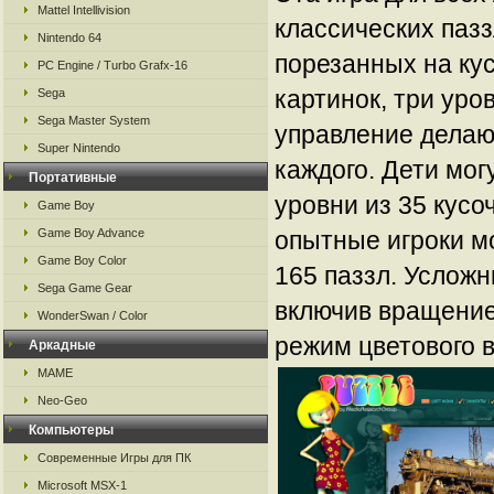
Mattel Intellivision
классических пазз
Nintendo 64
порезанных на ку
PC Engine / Turbo Grafx-16
картинок, три уро
Sega
Sega Master System
управление делаю
Super Nintendo
каждого. Дети мог
Портативные
уровни из 35 кусо
Game Boy
Game Boy Advance
опытные игроки мо
Game Boy Color
165 паззл. Услож
Sega Game Gear
включив вращение
WonderSwan / Color
режим цветового 
Аркадные
MAME
Neo-Geo
Компьютеры
Современные Игры для ПК
Microsoft MSX-1