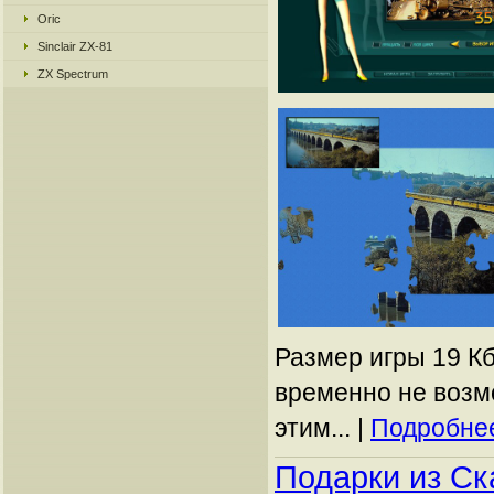
Oric
Sinclair ZX-81
ZX Spectrum
Размер игры 19 Кб
временно не возм
этим... |
Подробнее
Подарки из Ск