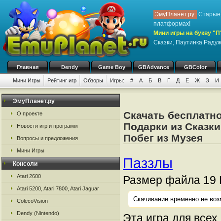
ЭмуПланет.ру:
Старые 
платформах!
Мини игры на букву "П
Сказки, Паутинка Радуж
Главная
Dendy
Game Boy
GBAdvance
GBColor
Мини Игры
Рейтинг игр
Обзоры
Игры:
#
А
Б
В
Г
Д
Е
Ж
З
И
ЭмуПланет.ру
Скачать бесплатно
О проекте
Подарки из Сказки
Новости игр и программ
Побег из Музея
Вопросы и предложения
Мини Игры
Паззлы
Консоли
Atari 2600
Размер файла 19 
Atari 5200, Atari 7800, Atari Jaguar
Скачивание временно не воз
ColecoVision
Dendy (Nintendo)
Эта игра для всех