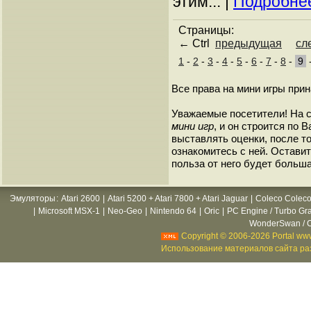
этим... |
Подробнее
Страницы:
← Ctrl
предыдущая
сл
1
-
2
-
3
-
4
-
5
-
6
-
7
-
8
-
9
Все права на мини игры при
Уважаемые посетители! На 
мини игр
, и он строится по
выставлять оценки, после то
ознакомитесь с ней. Оставить
польза от него будет больша
Эмуляторы
:
Atari 2600
|
Atari 5200 + Atari 7800 + Atari Jaguar
|
Coleco Coleco
|
Microsoft MSX-1
|
Neo-Geo
|
Nintendo 64
|
Oric
|
PC Engine / Turbo Gr
WonderSwan / C
Copyright © 2006-2026 Portal www
Использование материалов сайта раз