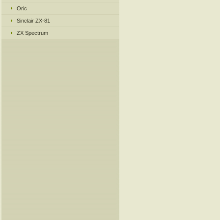
Oric
Sinclair ZX-81
ZX Spectrum