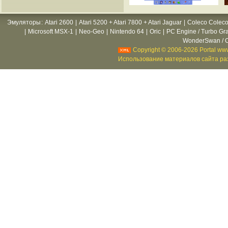
Эмуляторы
:
Atari 2600
|
Atari 5200 + Atari 7800 + Atari Jaguar
|
Coleco Coleco
|
Microsoft MSX-1
|
Neo-Geo
|
Nintendo 64
|
Oric
|
PC Engine / Turbo Gr
WonderSwan / C
Copyright © 2006-2026 Portal www
Использование материалов сайта раз