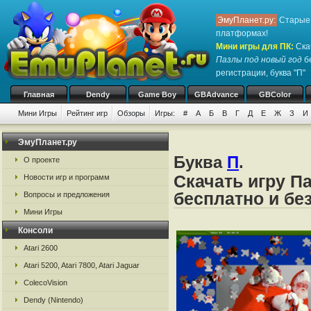
ЭмуПланет.ру:
Старые 
платформах!
Мини игры для ПК
:
Ска
Пазлы под новый год
бе
регистрации, буква "П"
Главная
Dendy
Game Boy
GBAdvance
GBColor
Мини Игры
Рейтинг игр
Обзоры
Игры:
#
А
Б
В
Г
Д
Е
Ж
З
И
ЭмуПланет.ру
Буква
П
.
О проекте
Скачать игру П
Новости игр и программ
бесплатно и бе
Вопросы и предложения
Мини Игры
Консоли
Atari 2600
Atari 5200, Atari 7800, Atari Jaguar
ColecoVision
Dendy (Nintendo)