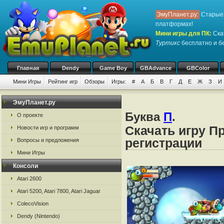
ЭмуПланет.ру:
Старые 
платформах!
Мини игры для ПК
:
Ска
Туртикс
бесплатно и бе
Главная
Dendy
Game Boy
GBAdvance
GBColor
Мини Игры
Рейтинг игр
Обзоры
Игры:
#
А
Б
В
Г
Д
Е
Ж
З
И
ЭмуПланет.ру
Буква
П
.
О проекте
Скачать игру Пр
Новости игр и программ
регистрации
Вопросы и предложения
Мини Игры
Консоли
Atari 2600
Atari 5200, Atari 7800, Atari Jaguar
ColecoVision
Dendy (Nintendo)