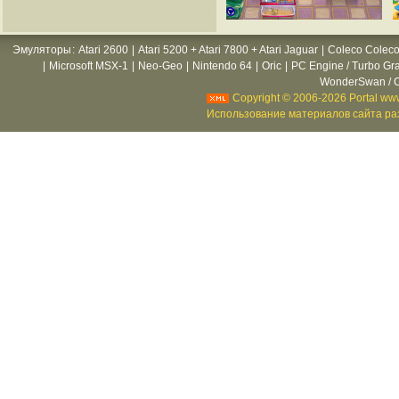
Эмуляторы
:
Atari 2600
|
Atari 5200 + Atari 7800 + Atari Jaguar
|
Coleco Coleco
|
Microsoft MSX-1
|
Neo-Geo
|
Nintendo 64
|
Oric
|
PC Engine / Turbo Gr
WonderSwan / C
Copyright © 2006-2026 Portal www
Использование материалов сайта раз