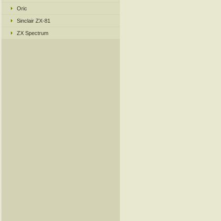
Oric
Sinclair ZX-81
ZX Spectrum