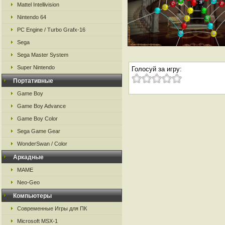
Mattel Intellivision
Nintendo 64
PC Engine / Turbo Grafx-16
Sega
Sega Master System
Super Nintendo
Голосуй за игру:
Портативные
Game Boy
Game Boy Advance
Game Boy Color
Sega Game Gear
WonderSwan / Color
Аркадные
MAME
Neo-Geo
Компьютеры
Современные Игры для ПК
Microsoft MSX-1