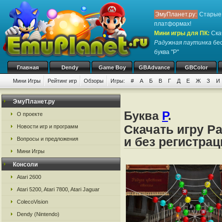
ЭмуПланет.ру:
Старые 
платформах!
Мини игры для ПК
:
Ска
Радужная паутинка
бес
буква "Р"
Главная
Dendy
Game Boy
GBAdvance
GBColor
Мини Игры
Рейтинг игр
Обзоры
Игры:
#
А
Б
В
Г
Д
Е
Ж
З
И
ЭмуПланет.ру
Буква
Р
.
О проекте
Скачать игру Р
Новости игр и программ
и без регистрац
Вопросы и предложения
Мини Игры
Консоли
Atari 2600
Atari 5200, Atari 7800, Atari Jaguar
ColecoVision
Dendy (Nintendo)