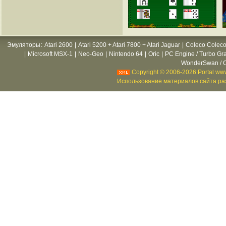
Эмуляторы
:
Atari 2600
|
Atari 5200 + Atari 7800 + Atari Jaguar
|
Coleco Coleco
|
Microsoft MSX-1
|
Neo-Geo
|
Nintendo 64
|
Oric
|
PC Engine / Turbo Gr
WonderSwan / C
Copyright © 2006-2026 Portal www
Использование материалов сайта раз