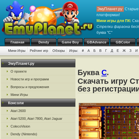
ЭмуПланет.ру:
Старые 
платформах!
Мини игры для ПК
:
Ска
Стрелки фараона
бесп
буква "С"
Главная
Dendy
Game Boy
GBAdvance
GBColor
Мини Игры
Рейтинг игр
Обзоры
Игры:
#
А
Б
В
Г
Д
Е
Ж
З
И
ЭмуПланет.ру
Буква
С
.
О проекте
Скачать игру С
Новости игр и программ
без регистраци
Вопросы и предложения
Мини Игры
Консоли
Atari 2600
Atari 5200, Atari 7800, Atari Jaguar
ColecoVision
Dendy (Nintendo)