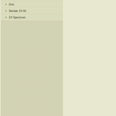
Oric
Sinclair ZX-81
ZX Spectrum