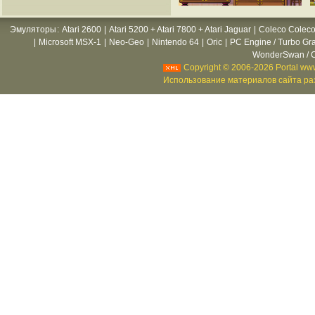
Эмуляторы
:
Atari 2600
|
Atari 5200 + Atari 7800 + Atari Jaguar
|
Coleco Coleco
|
Microsoft MSX-1
|
Neo-Geo
|
Nintendo 64
|
Oric
|
PC Engine / Turbo Gr
WonderSwan / C
Copyright © 2006-2026 Portal www
Использование материалов сайта раз