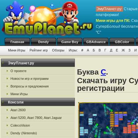
ЭмуПланет.ру:
Старые 
платформах!
Мини игры для ПК
:
Ска
СуперБолоид
бесплатно
"С"
Главная
Dendy
Game Boy
GBAdvance
GBColor
Мини Игры
Рейтинг игр
Обзоры
Игры:
#
А
Б
В
Г
Д
Е
Ж
З
И
ЭмуПланет.ру
Буква
С
.
О проекте
Скачать игру С
Новости игр и программ
регистрации
Вопросы и предложения
Мини Игры
Консоли
Atari 2600
Atari 5200, Atari 7800, Atari Jaguar
ColecoVision
Dendy (Nintendo)