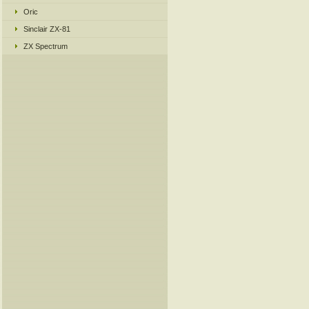
Oric
Sinclair ZX-81
ZX Spectrum