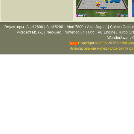
Эмуляторы
:
Atari 2600
|
Atari 5200 + Atari 7800 + Atari Jaguar
|
Coleco Coleco
|
Microsoft MSX-1
|
Neo-Geo
|
Nintendo 64
|
Oric
|
PC Engine / Turbo Gr
WonderSwan / C
Copyright © 2006-2026 Portal www
Использование материалов сайта раз