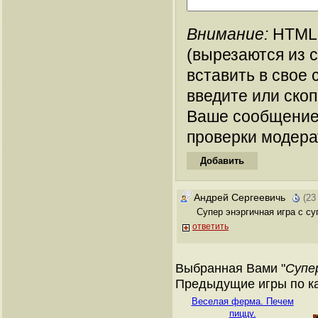
Внимание:
HTML-
(вырезаются из 
вставить в свое 
введите или ско
Ваше сообщение
проверки модера
Андрей Сергеевичь
(23
Супер энэргичная игра с су
ответить
Выбранная Вами "
Супе
Предыдущие игры по ка
Веселая ферма. Печем
пиццу.