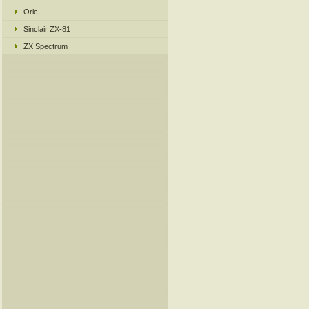
Oric
Sinclair ZX-81
ZX Spectrum