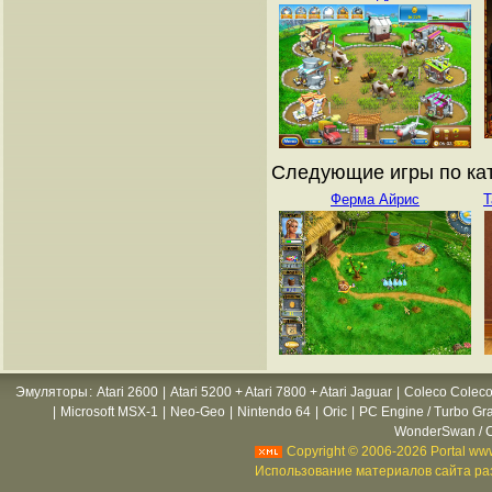
Следующие игры по кат
Ферма Айрис
Т
Эмуляторы
:
Atari 2600
|
Atari 5200 + Atari 7800 + Atari Jaguar
|
Coleco Coleco
|
Microsoft MSX-1
|
Neo-Geo
|
Nintendo 64
|
Oric
|
PC Engine / Turbo Gr
WonderSwan / C
Copyright © 2006-2026 Portal www
Использование материалов сайта раз