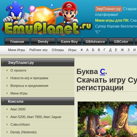
ЭмуПланет.ру:
Старые 
платформах!
Мини игры для ПК
:
Ска
Супер Корова
бесплатно
"С"
Главная
Dendy
Game Boy
GBAdvance
GBColor
Мини Игры
Рейтинг игр
Обзоры
Игры:
#
А
Б
В
Г
Д
Е
Ж
З
И
ЭмуПланет.ру
Буква
С
.
О проекте
Скачать игру С
Новости игр и программ
регистрации
Вопросы и предложения
Мини Игры
Консоли
Atari 2600
Atari 5200, Atari 7800, Atari Jaguar
ColecoVision
Dendy (Nintendo)