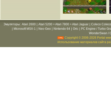
Эмуляторы
:
Atari 2600
|
Atari 5200 + Atari 7800 + Atari Jaguar
|
Coleco Coleco
|
Microsoft MSX-1
|
Neo-Geo
|
Nintendo 64
|
Oric
|
PC Engine / Turbo Gr
WonderSwan / C
Copyright © 2006-2026 Portal www
Использование материалов сайта раз