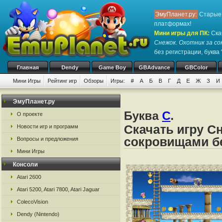
ЭмуПланет.ру:
Старые 
платформах!
Мини игры для ПК
:
Ска
Снежок. Охотник за с
без регистрации, буква 
Главная
Dendy
Game Boy
GBAdvance
GBColor
Мини Игры
Рейтинг игр
Обзоры
Игры:
#
А
Б
В
Г
Д
Е
Ж
З
И
ЭмуПланет.ру
Буква
С
.
О проекте
Скачать игру Сн
Новости игр и программ
сокровищами бе
Вопросы и предложения
Мини Игры
Консоли
Atari 2600
Atari 5200, Atari 7800, Atari Jaguar
ColecoVision
Dendy (Nintendo)