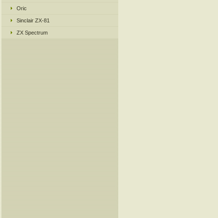
Oric
Sinclair ZX-81
ZX Spectrum