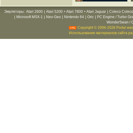
Эмуляторы
:
Atari 2600
|
Atari 5200 + Atari 7800 + Atari Jaguar
|
Coleco Coleco
|
Microsoft MSX-1
|
Neo-Geo
|
Nintendo 64
|
Oric
|
PC Engine / Turbo Gr
WonderSwan / C
Copyright © 2006-2026 Portal www
Использование материалов сайта раз