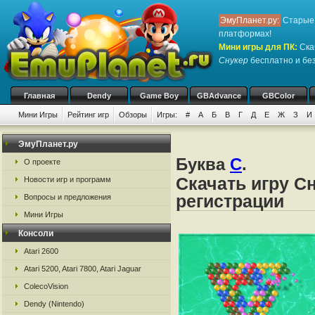
ЭмуПланет.ру:
Старые 
платформах!
Мини игры для ПК
:
Ска
Снукер
бесплатно и без
Главная
Dendy
Game Boy
GBAdvance
GBColor
Мини Игры
Рейтинг игр
Обзоры
Игры:
#
А
Б
В
Г
Д
Е
Ж
З
И
ЭмуПланет.ру
Буква
С
.
О проекте
Скачать игру С
Новости игр и программ
регистрации
Вопросы и предложения
Мини Игры
Консоли
Atari 2600
Atari 5200, Atari 7800, Atari Jaguar
ColecoVision
Dendy (Nintendo)