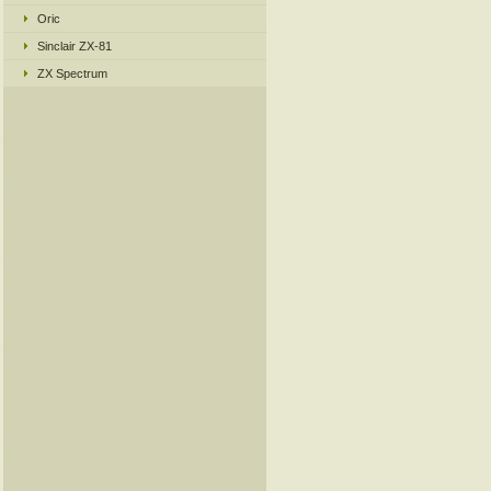
Oric
Sinclair ZX-81
ZX Spectrum