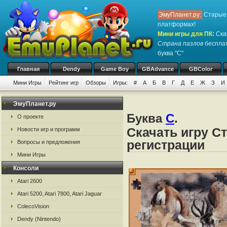
ЭмуПланет.ру:
Старые 
платформах!
Мини игры для ПК
:
Ска
Страна пазлов
бесплат
буква "С"
Главная
Dendy
Game Boy
GBAdvance
GBColor
Мини Игры
Рейтинг игр
Обзоры
Игры:
#
А
Б
В
Г
Д
Е
Ж
З
И
ЭмуПланет.ру
Буква
С
.
О проекте
Скачать игру С
Новости игр и программ
регистрации
Вопросы и предложения
Мини Игры
Консоли
Atari 2600
Atari 5200, Atari 7800, Atari Jaguar
ColecoVision
Dendy (Nintendo)