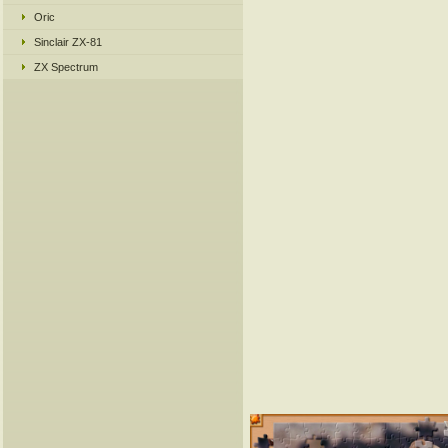
Oric
Sinclair ZX-81
ZX Spectrum