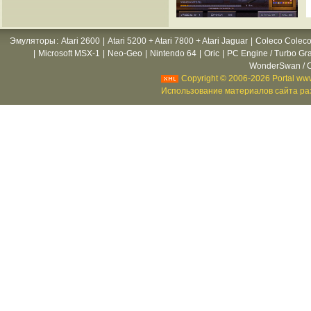
Эмуляторы
:
Atari 2600
|
Atari 5200 + Atari 7800 + Atari Jaguar
|
Coleco Coleco
|
Microsoft MSX-1
|
Neo-Geo
|
Nintendo 64
|
Oric
|
PC Engine / Turbo Gr
WonderSwan / C
Copyright © 2006-2026 Portal www
Использование материалов сайта раз