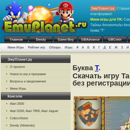
ЭмуПланет.ру:
Старые 
платформах!
Мини игры для ПК
:
Ска
Тайны Атлантиды
бесп
буква "Т"
Главная
Dendy
Game Boy
GBAdvance
GBColor
Мини Игры
Рейтинг игр
Обзоры
Игры:
#
А
Б
В
Г
Д
Е
Ж
З
И
ЭмуПланет.ру
Буква
Т
.
О проекте
Скачать игру Т
Новости игр и программ
без регистраци
Вопросы и предложения
Мини Игры
Консоли
Atari 2600
Atari 5200, Atari 7800, Atari Jaguar
ColecoVision
Dendy (Nintendo)