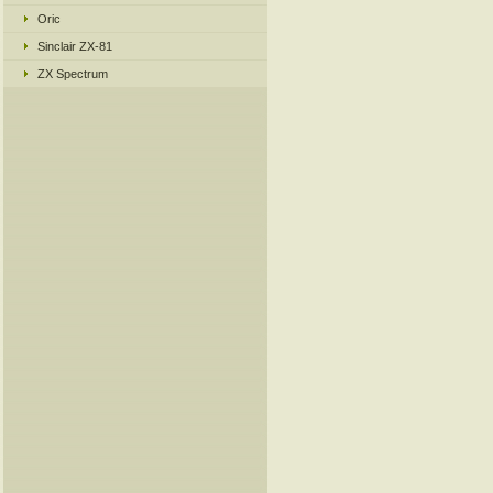
Oric
Sinclair ZX-81
ZX Spectrum