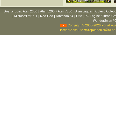
Эмуляторы
:
Atari 2600
|
Atari 5200 + Atari 7800 + Atari Jaguar
|
Coleco Coleco
|
Microsoft MSX-1
|
Neo-Geo
|
Nintendo 64
|
Oric
|
PC Engine / Turbo Gr
WonderSwan / C
Copyright © 2006-2026 Portal www
Использование материалов сайта раз