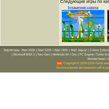
Следующие игры по кат
Букашечная схватка
Эмуляторы
:
Atari 2600
|
Atari 5200 + Atari 7800 + Atari Jaguar
|
Coleco Coleco
|
Microsoft MSX-1
|
Neo-Geo
|
Nintendo 64
|
Oric
|
PC Engine / Turbo Gr
WonderSwan / C
Copyright © 2006-2026 Portal www
Использование материалов сайта раз