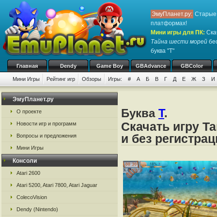
ЭмуПланет.ру:
Старые 
платформах!
Мини игры для ПК
:
Ска
Тайна шести морей
бес
буква "Т"
Главная
Dendy
Game Boy
GBAdvance
GBColor
Мини Игры
Рейтинг игр
Обзоры
Игры:
#
А
Б
В
Г
Д
Е
Ж
З
И
ЭмуПланет.ру
Буква
Т
.
О проекте
Скачать игру Т
Новости игр и программ
и без регистрац
Вопросы и предложения
Мини Игры
Консоли
Atari 2600
Atari 5200, Atari 7800, Atari Jaguar
ColecoVision
Dendy (Nintendo)