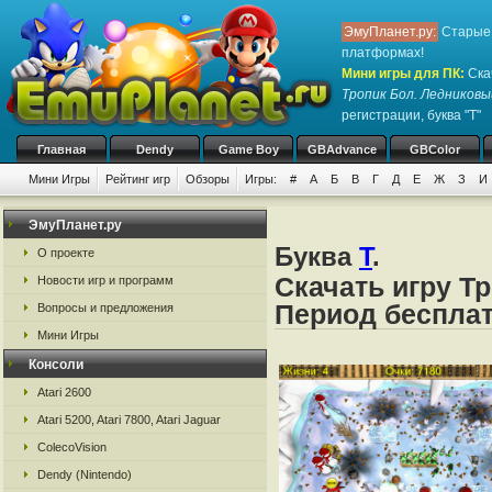
ЭмуПланет.ру:
Старые 
платформах!
Мини игры для ПК
:
Ска
Тропик Бол. Ледников
регистрации, буква "Т"
Главная
Dendy
Game Boy
GBAdvance
GBColor
Мини Игры
Рейтинг игр
Обзоры
Игры:
#
А
Б
В
Г
Д
Е
Ж
З
И
ЭмуПланет.ру
Буква
Т
.
О проекте
Скачать игру Т
Новости игр и программ
Период бесплат
Вопросы и предложения
Мини Игры
Консоли
Atari 2600
Atari 5200, Atari 7800, Atari Jaguar
ColecoVision
Dendy (Nintendo)