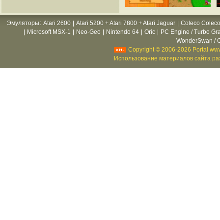
Эмуляторы
:
Atari 2600
|
Atari 5200 + Atari 7800 + Atari Jaguar
|
Coleco Coleco
|
Microsoft MSX-1
|
Neo-Geo
|
Nintendo 64
|
Oric
|
PC Engine / Turbo Gr
WonderSwan / C
Copyright © 2006-2026 Portal www
Использование материалов сайта раз