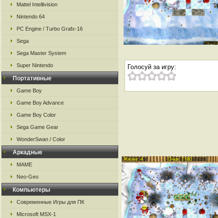
Mattel Intellivision
Nintendo 64
PC Engine / Turbo Grafx-16
Sega
Sega Master System
Super Nintendo
Голосуй за игру:
Портативные
Game Boy
Game Boy Advance
Game Boy Color
Sega Game Gear
WonderSwan / Color
Аркадные
MAME
Neo-Geo
Компьютеры
Современные Игры для ПК
Microsoft MSX-1