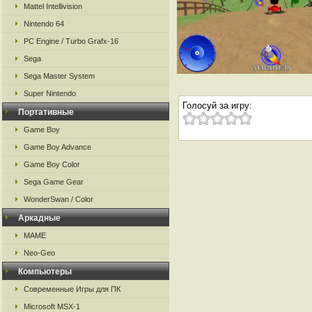
Mattel Intellivision
Nintendo 64
PC Engine / Turbo Grafx-16
Sega
Sega Master System
Super Nintendo
Голосуй за игру:
Портативные
Game Boy
Game Boy Advance
Game Boy Color
Sega Game Gear
WonderSwan / Color
Аркадные
MAME
Neo-Geo
Компьютеры
Современные Игры для ПК
Microsoft MSX-1