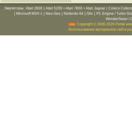
Эмуляторы
:
Atari 2600
|
Atari 5200 + Atari 7800 + Atari Jaguar
|
Coleco Coleco
|
Microsoft MSX-1
|
Neo-Geo
|
Nintendo 64
|
Oric
|
PC Engine / Turbo Gr
WonderSwan / C
Copyright © 2006-2026 Portal www
Использование материалов сайта раз