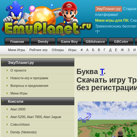
ЭмуПланет.ру:
Старые 
платформах!
Мини игры для ПК
:
Ска
Трехколесники
бесплатн
"Т"
Главная
Dendy
Game Boy
GBAdvance
GBColor
Мини Игры
Рейтинг игр
Обзоры
Игры:
#
А
Б
В
Г
Д
Е
Ж
З
И
ЭмуПланет.ру
Буква
Т
.
О проекте
Скачать игру Т
Новости игр и программ
без регистраци
Вопросы и предложения
Мини Игры
Консоли
Atari 2600
Atari 5200, Atari 7800, Atari Jaguar
ColecoVision
Dendy (Nintendo)