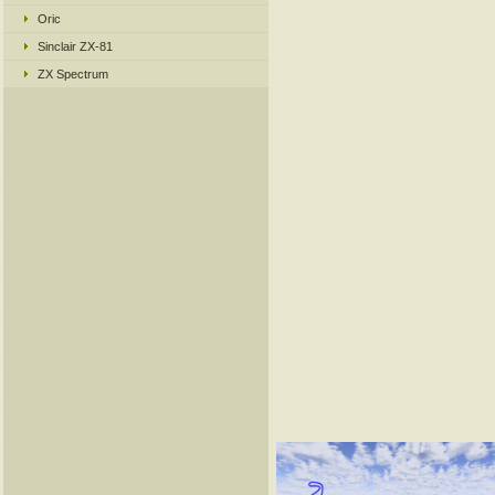
Oric
Sinclair ZX-81
ZX Spectrum