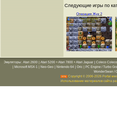
Следующие игры по кат
Операция Жук 2
Эмуляторы
:
Atari 2600
|
Atari 5200 + Atari 7800 + Atari Jaguar
|
Coleco Coleco
|
Microsoft MSX-1
|
Neo-Geo
|
Nintendo 64
|
Oric
|
PC Engine / Turbo Gr
WonderSwan / C
Copyright © 2006-2026 Portal www
Использование материалов сайта раз