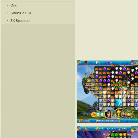
Oric
Sinclair ZX-81
ZX Spectrum