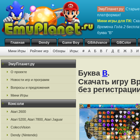
ЭмуПланет.ру:
Старые 
платформах!
Мини игры для ПК
:
Ска
Времена Года 2
бесплат
буква "В"
Главная
Dendy
Game Boy
GBAdvance
GBColor
Мини Игры
Рейтинг игр
Обзоры
Игры:
#
А
Б
В
Г
Д
Е
Ж
З
И
ЭмуПланет.ру
Буква
В
.
О проекте
Скачать игру В
Новости игр и программ
без регистраци
Вопросы и предложения
Мини Игры
Консоли
Atari 2600
Atari 5200, Atari 7800, Atari Jaguar
ColecoVision
Dendy (Nintendo)