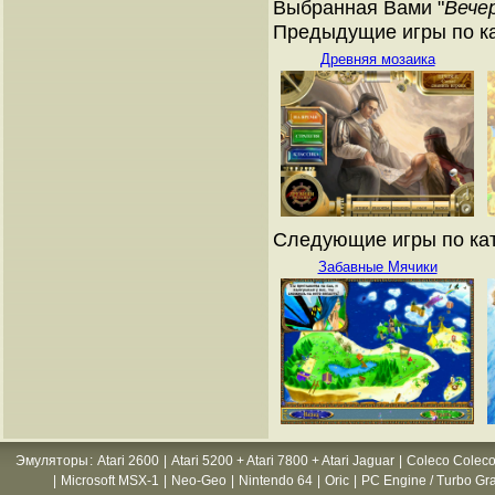
Выбранная Вами "
Вечер
Предыдущие игры по ка
Древняя мозаика
Следующие игры по кат
Забавные Мячики
Эмуляторы
:
Atari 2600
|
Atari 5200 + Atari 7800 + Atari Jaguar
|
Coleco Coleco
|
Microsoft MSX-1
|
Neo-Geo
|
Nintendo 64
|
Oric
|
PC Engine / Turbo Gr