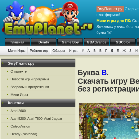
ЭмуПланет.ру:
Старые 
платформах!
Мини игры для ПК
:
Ска
Вечерика у пчел
бесплат
буква "В"
Главная
Dendy
Game Boy
GBAdvance
GBColor
Мини Игры
Рейтинг игр
Обзоры
Игры:
#
А
Б
В
Г
Д
Е
Ж
З
И
ЭмуПланет.ру
Буква
В
.
О проекте
Скачать игру В
Новости игр и программ
без регистраци
Вопросы и предложения
Мини Игры
Консоли
Atari 2600
Atari 5200, Atari 7800, Atari Jaguar
ColecoVision
Dendy (Nintendo)