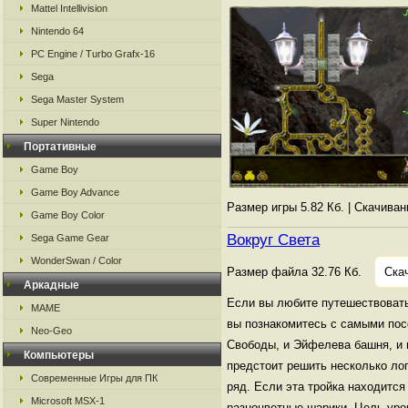
Mattel Intellivision
Nintendo 64
PC Engine / Turbo Grafx-16
Sega
Sega Master System
Super Nintendo
Портативные
Game Boy
Game Boy Advance
Размер игры 5.82 Кб. | Скачива
Game Boy Color
Вокруг Света
Sega Game Gear
WonderSwan / Color
Размер файла 32.76 Кб.
Ска
Аркадные
Если вы любите путешествовать
MAME
вы познакомитесь с самыми пос
Neo-Geo
Свободы, и Эйфелева башня, и 
Компьютеры
предстоит решить несколько лог
Современные Игры для ПК
ряд. Если эта тройка находится
Microsoft MSX-1
разноцветные шарики. Цель уров