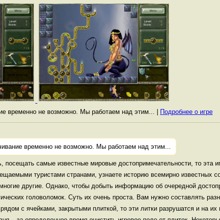
ние временно не возможно. Мы работаем над этим... |
Подробнее о игре
чивание временно не возможно. Мы работаем над этим...
, посещать самые известные мировые достопримечательности, то эта игр
ещаемыми туристами странами, узнаете историю всемирно известных со
многие другие. Однако, чтобы добыть информацию об очередной достоп
ических головоломок. Суть их очень проста. Вам нужно составлять разн
 рядом с ячейками, закрытыми плиткой, то эти литки разрушатся и на их
ня – за определенное время очистить игровое поле от плиток. Некотор