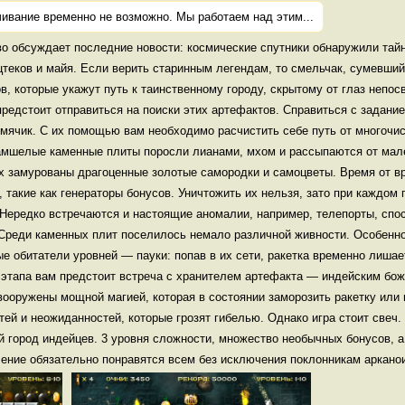
ивание временно не возможно. Мы работаем над этим...
о обсуждает последние новости: космические спутники обнаружили тай
теков и майя. Если верить старинным легендам, то смельчак, сумевший
в, которые укажут путь к таинственному городу, скрытому от глаз непо
предстоит отправиться на поиски этих артефактов. Справиться с задан
 мячик. С их помощью вам необходимо расчистить себе путь от многочи
амшелые каменные плиты поросли лианами, мхом и рассыпаются от мал
их замурованы драгоценные золотые самородки и самоцветы. Время от в
 такие как генераторы бонусов. Уничтожить их нельзя, зато при каждом 
Нередко встречаются и настоящие аномалии, например, телепорты, спо
 Среди каменных плит поселилось немало различной живности. Особенн
 обитатели уровней — пауки: попав в их сети, ракетка временно лишае
о этапа вам предстоит встреча с хранителем артефакта — индейским бо
вооружены мощной магией, которая в состоянии заморозить ракетку или 
ей и неожиданностей, которые грозят гибелью. Однако игра стоит свеч.
 город индейцев. 3 уровня сложности, множество необычных бонусов, а
ение обязательно понравятся всем без исключения поклонникам аркано