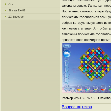
Oric
закованы цепью. Их нельзя пере
Sinclair ZX-81
Постепенно сложность игры буде
ZX Spectrum
логических головоломок вам нуж
собрав которую вы узнаете исто
как познавательная. А что бы п
включены логические головолом
провести свое свободное время
Размер игры 32.76 Кб. | Скачив
Вопрос ацтеков