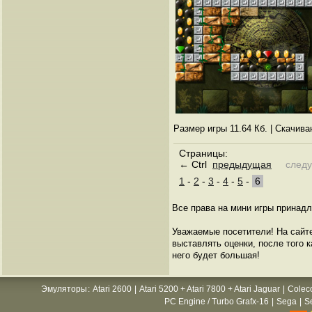
Размер игры 11.64 Кб. | Скачив
Страницы:
← Ctrl
предыдущая
след
1
-
2
-
3
-
4
-
5
-
6
Все права на мини игры принадл
Уважаемые посетители! На сайт
выставлять оценки, после того к
него будет большая!
Эмуляторы
:
Atari 2600
|
Atari 5200 + Atari 7800 + Atari Jaguar
|
Colec
PC Engine / Turbo Grafx-16
|
Sega
|
S