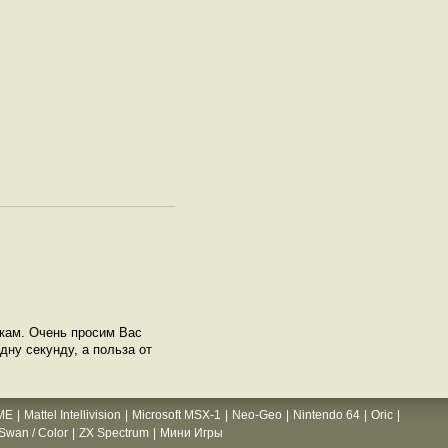
нкам. Очень просим Вас
дну секунду, а польза от
ME
|
Mattel Intellivision
|
Microsoft MSX-1
|
Neo-Geo
|
Nintendo 64
|
Oric
|
wan / Color
|
ZX Spectrum
|
Мини Игры