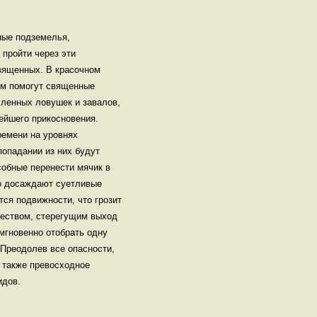
ные подземелья,
 пройти через эти
священных. В красочном
ием помогут священные
сленных ловушек и завалов,
ейшего прикосновения.
ремени на уровнях
попадании из них будут
собные перенести мячик в
о досаждают суетливые
тся подвижности, что грозит
жеством, стерегущим выход
мгновенно отобрать одну
 Преодолев все опасности,
 также превосходное
идов.