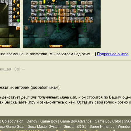
ание временно не возможно. Мы работаем над этим... |
Подробнее о игре
ующая Ctrl →
ежат их авторам (разработчикам).
е действует
рейтинг популярных мини игр
, и он строится по Вашим оце
ак Вы скачаете игру и ознакомитесь с ней. Оставить свой голос - ровно о
o ColecoVision
|
Dendy
|
Game Boy
|
Game Boy Advance
|
Game Boy Color
|
MA
ega Game Gear
|
Sega Master System
|
Sinclair ZX-81
|
Super Nintendo
|
WonderS