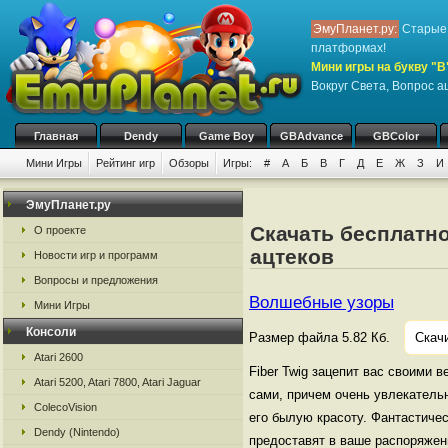
ЭмуПланет.ру:
Старые 
платформах!
Мини игры на букву "В
Вокруг Света, Вопрос а
Главная
Dendy
Game Boy
GBAdvance
GBColor
Мини Игры
Рейтинг игр
Обзоры
Игры:
#
А
Б
В
Г
Д
Е
Ж
З
И
ЭмуПланет.ру
Скачать бесплатн
О проекте
ацтеков
Новости игр и программ
Вопросы и предложения
Волшебные узоры
Мини Игры
Консоли
Размер файла 5.82 Кб.
Скач
Atari 2600
Fiber Twig зацепит вас своими 
Atari 5200, Atari 7800, Atari Jaguar
сами, причем очень увлекатель
ColecoVision
его былую красоту. Фантастичес
Dendy (Nintendo)
предоставят в ваше распоряжен