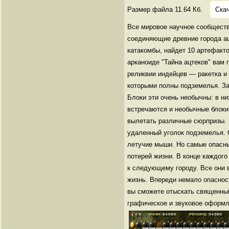
Размер файла 11.64 Кб.
Скач
Все мировое научное сообществ
соединяющие древние города ац
катакомбы, найдет 10 артефакто
арканоиде "Тайна ацтеков" вам 
реликвии индейцев — ракетка и
которыми полны подземелья. З
Блоки эти очень необычны: в н
встречаются и необычные блоки,
вылетать различные сюрпризы. 
удаленный уголок подземелья.
летучие мыши. Но самые опасные
потерей жизни. В конце каждог
к следующему городу. Все они 
жизнь. Впереди немало опасност
вы сможете отыскать священный
графическое и звуковое оформл