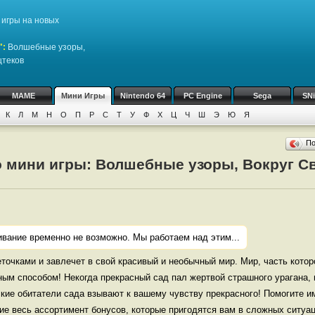
игры на новых
":
Волшебные узоры,
цтеков
MAME
Мини Игры
Nintendo 64
PC Engine
Sega
SN
К
Л
М
Н
О
П
Р
С
Т
У
Ф
Х
Ц
Ч
Ш
Э
Ю
Я
П
о мини игры: Волшебные узоры, Вокруг Св
ивание временно не возможно. Мы работаем над этим...
веточками и завлечет в свой красивый и необычный мир. Мир, часть кото
ным способом! Некогда прекрасный сад пал жертвой страшного урагана,
кие обитатели сада взывают к вашему чувству прекрасного! Помогите им
ие весь ассортимент бонусов, которые пригодятся вам в сложных ситуац