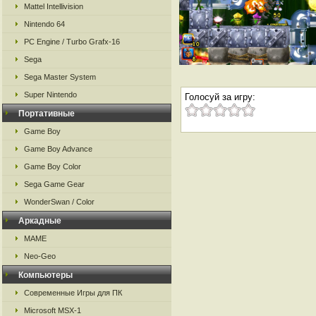
Mattel Intellivision
Nintendo 64
PC Engine / Turbo Grafx-16
Sega
Sega Master System
Super Nintendo
Голосуй за игру:
Портативные
Game Boy
Game Boy Advance
Game Boy Color
Sega Game Gear
WonderSwan / Color
Аркадные
MAME
Neo-Geo
Компьютеры
Современные Игры для ПК
Microsoft MSX-1