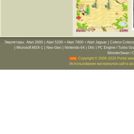
Эмуляторы
:
Atari 2600
|
Atari 5200 + Atari 7800 + Atari Jaguar
|
Coleco Coleco
|
Microsoft MSX-1
|
Neo-Geo
|
Nintendo 64
|
Oric
|
PC Engine / Turbo Gr
WonderSwan / C
Copyright © 2006-2026 Portal www
Использование материалов сайта раз