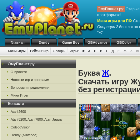
ЭмуПланет.ру:
Старые 
платформах!
Мини игры для ПК
:
Ска
Операция 2
бесплатно и
"Ж"
Главная
Dendy
Game Boy
GBAdvance
GBColor
Мини Игры
Рейтинг игр
Обзоры
Игры:
#
А
Б
В
Г
Д
Е
Ж
З
И
ЭмуПланет.ру
Буква
Ж
.
О проекте
Скачать игру Ж
Новости игр и программ
без регистраци
Вопросы и предложения
Мини Игры
Консоли
Atari 2600
Atari 5200, Atari 7800, Atari Jaguar
ColecoVision
Dendy (Nintendo)