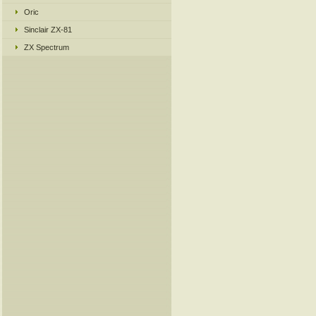
Oric
Sinclair ZX-81
ZX Spectrum