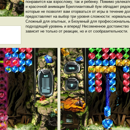
понравится как взрослому, так и ребенку. Помимо увлекат
и красочной анимации Бриллиантовый бум обладает рядом
которые не позволят вам оторваться от игры в течение до
предоставляет на выбор три уровня сложности: нормаль
Сложный для опытных, и Безумный для профессиональны
подходящий уровень и вперед! Несомненное достоинство и
зависит не только от реакции, но и от сообразительности.