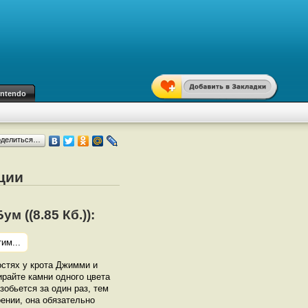
intendo
оделиться…
ции
 ((8.85 Кб.)):
им...
остях у крота Джимми и
райте камни одного цвета
зобьется за один раз, тем
оении, она обязательно