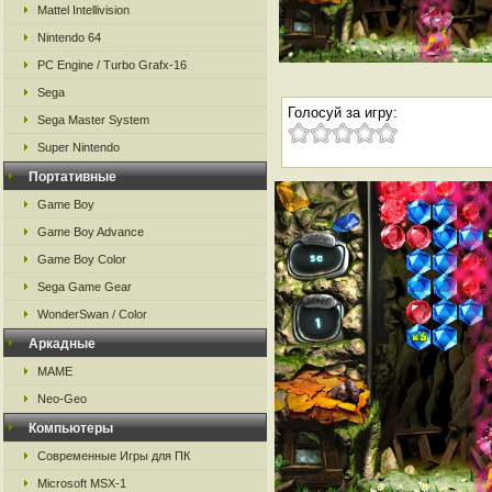
Mattel Intellivision
Nintendo 64
PC Engine / Turbo Grafx-16
Sega
Голосуй за игру:
Sega Master System
Super Nintendo
Портативные
Game Boy
Game Boy Advance
Game Boy Color
Sega Game Gear
WonderSwan / Color
Аркадные
MAME
Neo-Geo
Компьютеры
Современные Игры для ПК
Microsoft MSX-1