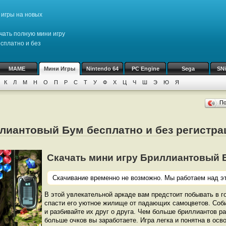
игры на новых
чать полную мини игру
сплатно и без
MAME
Мини Игры
Nintendo 64
PC Engine
Sega
SN
К
Л
М
Н
О
П
Р
С
Т
У
Ф
Х
Ц
Ч
Ш
Э
Ю
Я
П
ллиантовый Бум бесплатно и без регистра
Скачать мини игру Бриллиантовый Бум
Скачивание временно не возможно. Мы работаем над эт
В этой увлекательной аркаде вам предстоит побывать в г
спасти его уютное жилище от падающих самоцветов. Соби
и разбивайте их друг о друга. Чем больше бриллиантов ра
больше очков вы заработаете. Игра легка и понятна в осв