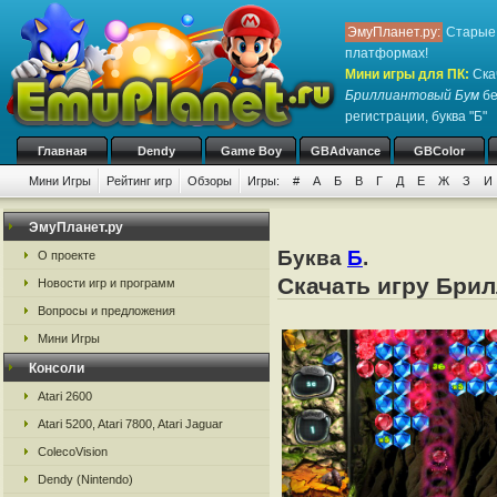
ЭмуПланет.ру:
Старые 
платформах!
Мини игры для ПК
:
Ска
Бриллиантовый Бум
бе
регистрации, буква "Б"
Главная
Dendy
Game Boy
GBAdvance
GBColor
Мини Игры
Рейтинг игр
Обзоры
Игры:
#
А
Б
В
Г
Д
Е
Ж
З
И
ЭмуПланет.ру
Буква
Б
.
О проекте
Скачать игру Бри
Новости игр и программ
Вопросы и предложения
Мини Игры
Консоли
Atari 2600
Atari 5200, Atari 7800, Atari Jaguar
ColecoVision
Dendy (Nintendo)