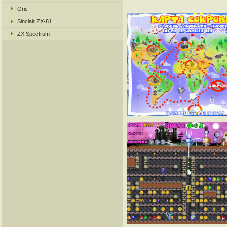
Oric
Sinclair ZX-81
ZX Spectrum