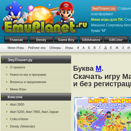
ЭмуПланет.ру:
Старые 
платформах!
Мини игры для ПК
:
Ска
Машина Сокровищ
бесп
буква "М"
Главная
Dendy
Game Boy
GBAdvance
GBColor
Мини Игры
Рейтинг игр
Обзоры
Игры:
#
А
Б
В
Г
Д
Е
Ж
З
И
ЭмуПланет.ру
Буква
М
.
О проекте
Скачать игру 
Новости игр и программ
и без регистрац
Вопросы и предложения
Мини Игры
Консоли
Atari 2600
Atari 5200, Atari 7800, Atari Jaguar
ColecoVision
Dendy (Nintendo)