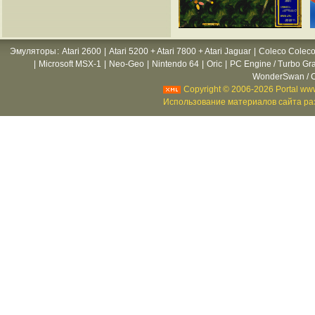
Эмуляторы
:
Atari 2600
|
Atari 5200 + Atari 7800 + Atari Jaguar
|
Coleco Coleco
|
Microsoft MSX-1
|
Neo-Geo
|
Nintendo 64
|
Oric
|
PC Engine / Turbo Gr
WonderSwan / C
Copyright © 2006-2026 Portal www
Использование материалов сайта раз