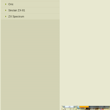
Oric
Sinclair ZX-81
ZX Spectrum