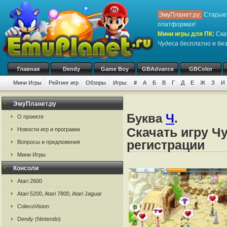
ЭмуПланет.ру:
Старые 
платформах!
Мини игры для ПК
:
Ска
Чудеса
бесплатно и без 
Главная
Dendy
Game Boy
GBAdvance
GBColor
Мини Игры
Рейтинг игр
Обзоры
Игры:
#
А
Б
В
Г
Д
Е
Ж
З
И
ЭмуПланет.ру
Буква
Ч
.
О проекте
Скачать игру Ч
Новости игр и программ
регистрации
Вопросы и предложения
Мини Игры
Консоли
Atari 2600
Atari 5200, Atari 7800, Atari Jaguar
ColecoVision
Dendy (Nintendo)