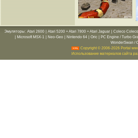
Эмуляторы
:
Atari 2600
|
Atari 5200 + Atari 7800 + Atari Jaguar
|
Coleco Coleco
|
Microsoft MSX-1
|
Neo-Geo
|
Nintendo 64
|
Oric
|
PC Engine / Turbo Gr
WonderSwan / C
Copyright © 2006-2026 Portal www
Использование материалов сайта раз