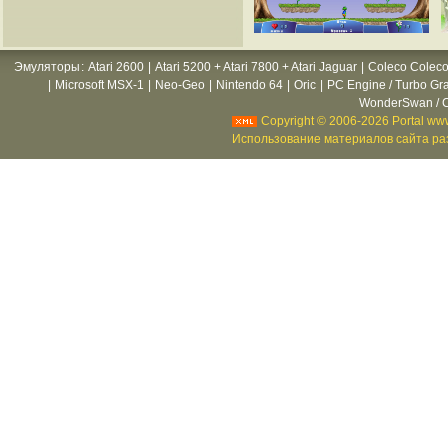
Эмуляторы
:
Atari 2600
|
Atari 5200 + Atari 7800 + Atari Jaguar
|
Coleco Coleco
|
Microsoft MSX-1
|
Neo-Geo
|
Nintendo 64
|
Oric
|
PC Engine / Turbo Gr
WonderSwan / C
Copyright © 2006-2026 Portal www
Использование материалов сайта раз