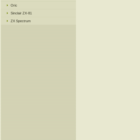
Oric
Sinclair ZX-81
ZX Spectrum