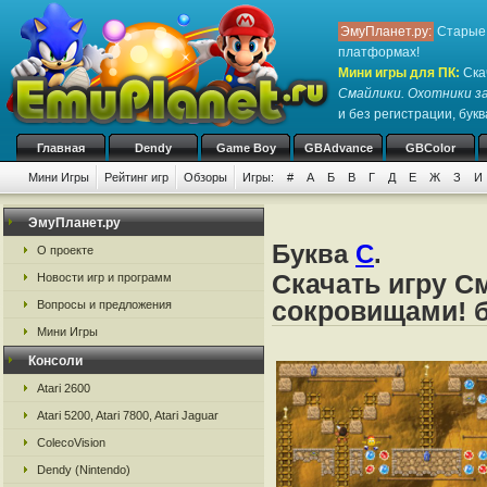
ЭмуПланет.ру:
Старые 
платформах!
Мини игры для ПК
:
Ска
Смайлики. Охотники з
и без регистрации, букв
Главная
Dendy
Game Boy
GBAdvance
GBColor
Мини Игры
Рейтинг игр
Обзоры
Игры:
#
А
Б
В
Г
Д
Е
Ж
З
И
ЭмуПланет.ру
Буква
С
.
О проекте
Скачать игру С
Новости игр и программ
сокровищами! б
Вопросы и предложения
Мини Игры
Консоли
Atari 2600
Atari 5200, Atari 7800, Atari Jaguar
ColecoVision
Dendy (Nintendo)